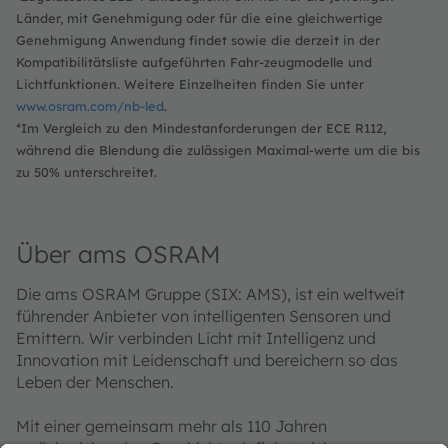
Länder, mit Genehmigung oder für die eine gleichwertige
Genehmigung Anwendung findet sowie die derzeit in der
Kompatibilitätsliste aufgeführten Fahr-zeugmodelle und
Lichtfunktionen. Weitere Einzelheiten finden Sie unter
www.osram.com/nb-led
.
⁴Im Vergleich zu den Mindestanforderungen der ECE R112,
während die Blendung die zulässigen Maximal-werte um die bis
zu 50% unterschreitet.
Über ams OSRAM
Die ams OSRAM Gruppe (SIX: AMS), ist ein weltweit
führender Anbieter von intelligenten Sensoren und
Emittern. Wir verbinden Licht mit Intelligenz und
Innovation mit Leidenschaft und bereichern so das
Leben der Menschen.
Mit einer gemeinsam mehr als 110 Jahren