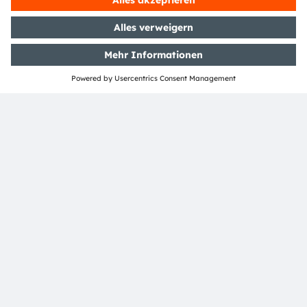
Hauptsitz in Premstätten/Graz (Österreich) und einem
Co-Hauptsitz in München (Deutschland) erzielte die
ams OSRAM Gruppe im Jahr 2023 einen Umsatz von
EUR 3,6 Mrd. und ist als ams-OSRAM AG an der SIX
Swiss Exchange notiert (ISIN: AT0000A18XM4).
Mehr über uns erfahren Sie auf
https://ams-
osram.com
ams ist eine eingetragene Handelsmarke der ams-
OSRAM AG. Zusätzlich sind viele unserer Produkte und
Dienstleistungen angemeldete oder eingetragene
Handelsmarken der ams OSRAM Gruppe. Alle übrigen
hier genannten Namen von Unternehmen oder
Produkten können Handelsmarken oder eingetragene
Handelsmarken ihrer jeweiligen Inhaber sein.
ams OSRAM social media:
>Twitter
>LinkedIn
>Facebook
>YouTube