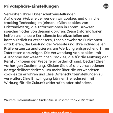
zurückreichenden Geschichte definiert sich unser
Unternehmen im Kern durch Vorstellungskraft, tiefes
technisches Know-how sowie die Fähigkeit, Sensor- und
Lichttechnologien im globalen industriellen Maßstab zu
fertigen. Wir entwickeln begeisternde Innovationen, die
es unseren Kunden in den Märkten Automobil,
Industrie, Gesundheit und Consumer ermöglichen, ihren
Wettbewerbsvorsprung zu behaupten. Zugleich treiben
wir damit Innovationen voran, die unsere
Lebensqualität hinsichtlich Gesundheit, Sicherheit und
Komfort nachhaltig erhöhen und dabei die
Auswirkungen auf die Umwelt reduzieren.
Unsere rund 20.000 Mitarbeiter weltweit sorgen mit
Innovationen in den Bereichen Sensorik, Beleuchtung
und Visualisierung für sichereres Fahren, effektivere
medizinische Diagnosen und mehr Komfort im
Kommunikationsalltag. Unsere Arbeit lässt
Technologien für bahnbrechende Anwendungen
Wirklichkeit werden, was sich in über 15.000 erteilten
und angemeldeten Patenten widerspiegelt. Mit