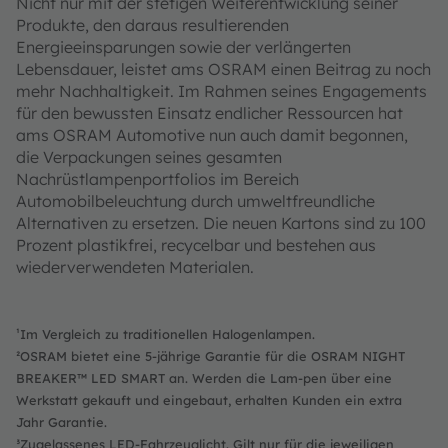
Nicht nur mit der stetigen Weiterentwicklung seiner
Produkte, den daraus resultierenden
Energieeinsparungen sowie der verlängerten
Lebensdauer, leistet ams OSRAM einen Beitrag zu noch
mehr Nachhaltigkeit. Im Rahmen seines Engagements
für den bewussten Einsatz endlicher Ressourcen hat
ams OSRAM Automotive nun auch damit begonnen,
die Verpackungen seines gesamten
Nachrüstlampenportfolios im Bereich
Automobilbeleuchtung durch umweltfreundliche
Alternativen zu ersetzen. Die neuen Kartons sind zu 100
Prozent plastikfrei, recycelbar und bestehen aus
wiederverwendeten Materialen.
¹Im Vergleich zu traditionellen Halogenlampen.
²OSRAM bietet eine 5-jährige Garantie für die OSRAM NIGHT
BREAKER™ LED SMART an. Werden die Lam-pen über eine
Werkstatt gekauft und eingebaut, erhalten Kunden ein extra
Jahr Garantie.
³Zugelassenes LED-Fahrzeuglicht. Gilt nur für die jeweiligen