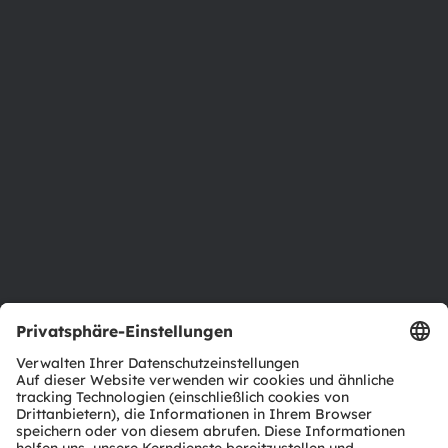
Über ams OSRAM
Newsroom
Investor Relations
Nachhaltigkeit
Standorte & Distribution
Karriere
Barrierefreiheit
Support
Produkt Selektor
Download Center
Tools
Kundenanfragen
Technischer Support