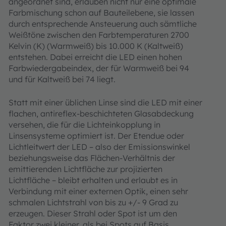
angeordnet sind, erlauben nicht nur eine optimale
Farbmischung schon auf Bauteilebene, sie lassen
durch entsprechende Ansteuerung auch sämtliche
Weißtöne zwischen den Farbtemperaturen 2700
Kelvin (K) (Warmweiß) bis 10.000 K (Kaltweiß)
entstehen. Dabei erreicht die LED einen hohen
Farbwiedergabeindex, der für Warmweiß bei 94
und für Kaltweiß bei 74 liegt.
Statt mit einer üblichen Linse sind die LED mit einer
flachen, antireflex-beschichteten Glasabdeckung
versehen, die für die Lichteinkopplung in
Linsensysteme optimiert ist. Der Etendue oder
Lichtleitwert der LED – also der Emissionswinkel
beziehungsweise das Flächen-Verhältnis der
emittierenden Lichtfläche zur projizierten
Lichtfläche – bleibt erhalten und erlaubt es in
Verbindung mit einer externen Optik, einen sehr
schmalen Lichtstrahl von bis zu +/- 9 Grad zu
erzeugen. Dieser Strahl oder Spot ist um den
Faktor zwei kleiner, als bei Spots auf Basis