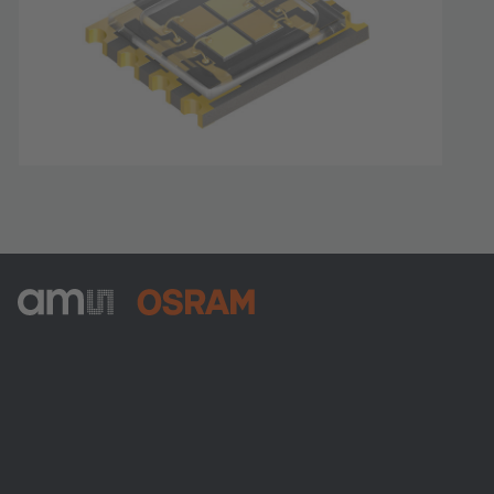
ams-OSRAM AG
Tobelbader Straße 30
8141 Premstaetten
Austria
Phone:
+43 3136 500-0