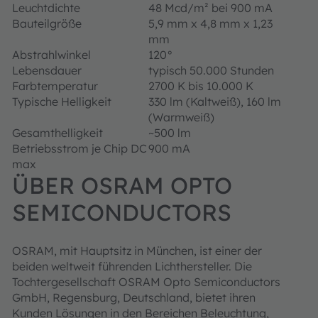
Leuchtdichte
48 Mcd/m² bei 900 mA
Bauteilgröße
5,9 mm x 4,8 mm x 1,23
mm
Abstrahlwinkel
120°
Lebensdauer
typisch 50.000 Stunden
Farbtemperatur
2700 K bis 10.000 K
Typische Helligkeit
330 lm (Kaltweiß), 160 lm
(Warmweiß)
Gesamthelligkeit
~500 lm
Betriebsstrom je Chip DC
900 mA
max
ÜBER OSRAM OPTO
SEMICONDUCTORS
OSRAM, mit Hauptsitz in München, ist einer der
beiden weltweit führenden Lichthersteller. Die
Tochtergesellschaft OSRAM Opto Semiconductors
GmbH, Regensburg, Deutschland, bietet ihren
Kunden Lösungen in den Bereichen Beleuchtung,