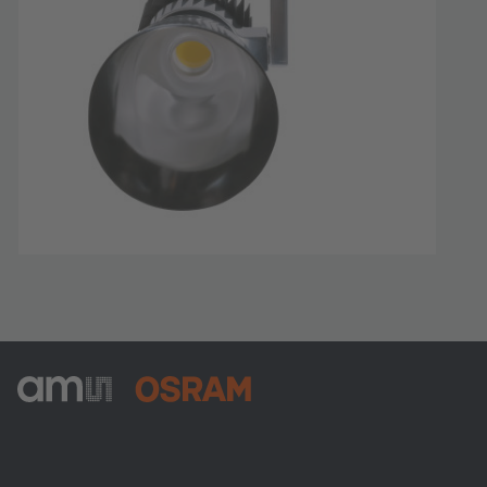
ams-OSRAM AG
Tobelbader Straße 30