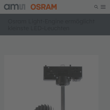
Osram Light-Engine ermöglicht
kleinste LED-Leuchten