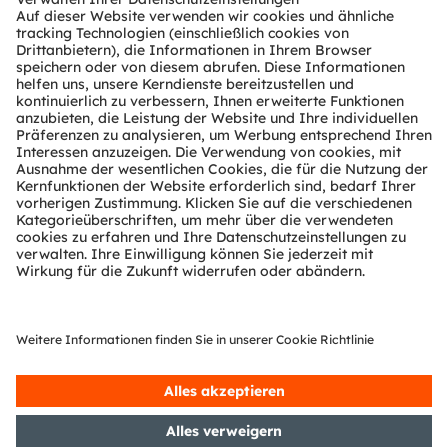
Tools
Kundenanfragen
Technischer Support
Partner Netzwerk
Whistleblowing
© 2026 ams-OSRAM AG. All rights reserved.
Datenschutzerklärung
Nutzungsbedingungen
Terms of Trade
Impressum
Cookie Policy
AI Policy
粤ICP备10066670号