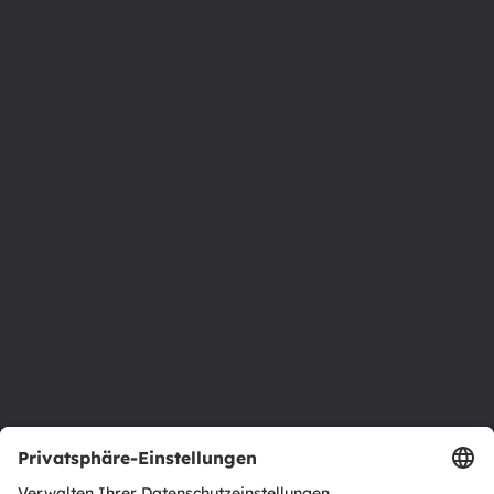
8141 Premstaetten
Austria
Phone:
+43 3136 500-0
Über ams OSRAM
Newsroom
Investor Relations
Nachhaltigkeit
Standorte & Distribution
Karriere
Barrierefreiheit
Support
Produkt Selektor
Download Center