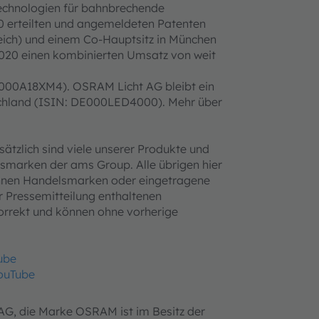
Technologien für bahnbrechende
0 erteilten und angemeldeten Patenten
reich) und einem Co-Hauptsitz in München
020 einen kombinierten Umsatz von weit
0000A18XM4). OSRAM Licht AG bleibt ein
chland (ISIN: DE000LED4000). Mehr über
tzlich sind viele unserer Produkte und
smarken der ams Group. Alle übrigen hier
nen Handelsmarken oder eingetragene
er Pressemitteilung enthaltenen
orrekt und können ohne vorherige
ube
ouTube
AG, die Marke OSRAM ist im Besitz der