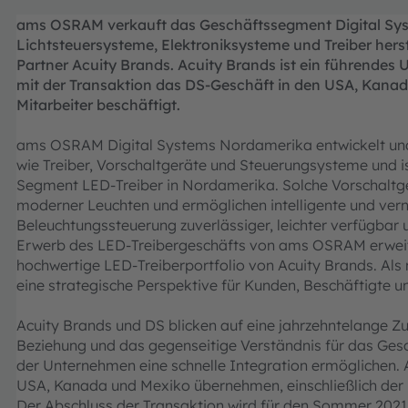
ams OSRAM verkauft das Geschäftssegment Digital Syst
Lichtsteuersysteme, Elektroniksysteme und Treiber hers
Partner Acuity Brands. Acuity Brands ist ein führende
mit der Transaktion das DS-Geschäft in den USA, Kanad
Mitarbeiter beschäftigt.
ams OSRAM Digital Systems Nordamerika entwickelt un
wie Treiber, Vorschaltgeräte und Steuerungsysteme und 
Segment LED-Treiber in Nordamerika. Solche Vorschaltger
moderner Leuchten und ermöglichen intelligente und ver
Beleuchtungssteuerung zuverlässiger, leichter verfügbar
Erwerb des LED-Treibergeschäfts von ams OSRAM erweit
hochwertige LED-Treiberportfolio von Acuity Brands. Als
eine strategische Perspektive für Kunden, Beschäftigte 
Acuity Brands und DS blicken auf eine jahrzehntelange 
Beziehung und das gegenseitige Verständnis für das Ges
der Unternehmen eine schnelle Integration ermöglichen. 
USA, Kanada und Mexiko übernehmen, einschließlich der 
Der Abschluss der Transaktion wird für den Sommer 2021 e