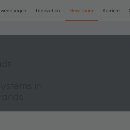
nwendungen
Innovation
Newsroom
Karriere
nds
Systems in
rands