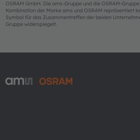
OSRAM GmbH. Die ams-Gruppe und die OSRAM-Gruppe bef
Kombination der Marke ams und OSRAM repräsentiert kein
Symbol für das Zusammentreffen der beiden Unternehmen
Gruppe widerspiegelt.
ams-OSRAM AG
Tobelbader Straße 30
8141 Premstaetten
Austria
Phone:
+43 3136 500-0