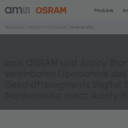
Produkte
A
NEWSROOM
PRESSEMITTEILUNGEN
PR-04-06-2021
ams OSRAM und Acuity Bra
vereinbaren Übernahme des
Geschäftssegments Digital 
Nordamerika durch Acuity B