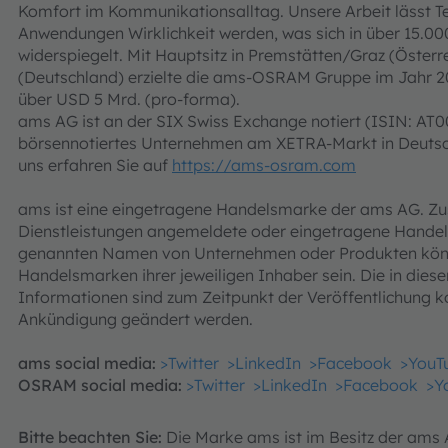
Komfort im Kommunikationsalltag. Unsere Arbeit lässt 
Anwendungen Wirklichkeit werden, was sich in über 15.00
widerspiegelt. Mit Hauptsitz in Premstätten/Graz (Öster
(Deutschland) erzielte die ams-OSRAM Gruppe im Jahr 2
über USD 5 Mrd. (pro-forma).
ams AG ist an der SIX Swiss Exchange notiert (ISIN: AT
börsennotiertes Unternehmen am XETRA-Markt in Deuts
uns erfahren Sie auf
https://ams-osram.com
ams ist eine eingetragene Handelsmarke der ams AG. Zusä
Dienstleistungen angemeldete oder eingetragene Handel
genannten Namen von Unternehmen oder Produkten kön
Handelsmarken ihrer jeweiligen Inhaber sein. Die in dies
Informationen sind zum Zeitpunkt der Veröffentlichung k
Ankündigung geändert werden.
ams social media:
>Twitter
>LinkedIn
>Facebook
>YouT
OSRAM social media:
>Twitter
>LinkedIn
>Facebook
>Y
Bitte beachten Sie:
Die Marke ams ist im Besitz der ams 