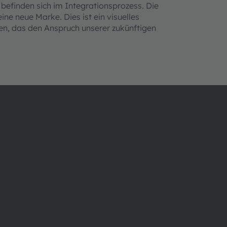
inden sich im Integrationsprozess. Die
e neue Marke. Dies ist ein visuelles
, das den Anspruch unserer zukünftigen
Über ams OSRAM
Support
Newsroom
Produkt Sele
Investor Relations
Download Ce
Nachhaltigkeit
Tools
Standorte & Distribution
Kundenanfr