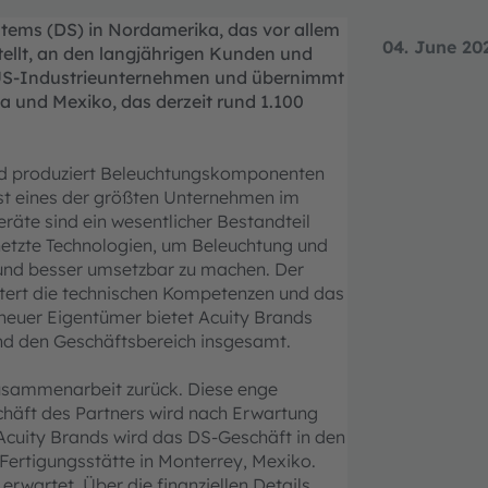
ems (DS) in Nordamerika, das vor allem
04. June 20
tellt, an den langjährigen Kunden und
s US-Industrieunternehmen und übernimmt
a und Mexiko, das derzeit rund 1.100
d produziert Beleuchtungskomponenten
ist eines der größten Unternehmen im
äte sind ein wesentlicher Bestandteil
netzte Technologien, um Beleuchtung und
 und besser umsetzbar zu machen. Der
ert die technischen Kompetenzen und das
 neuer Eigentümer bietet Acuity Brands
und den Geschäftsbereich insgesamt.
Zusammenarbeit zurück. Diese enge
chäft des Partners wird nach Erwartung
Acuity Brands wird das DS-Geschäft in den
Fertigungsstätte in Monterrey, Mexiko.
rwartet. Über die finanziellen Details