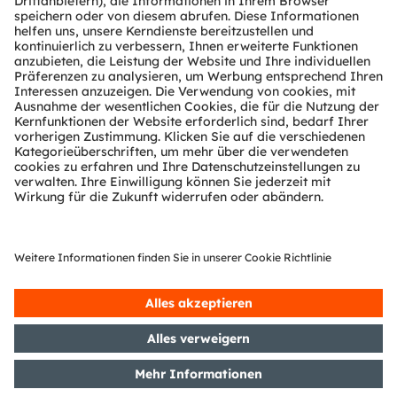
Technischer Support
Partner Netzwerk
Whistleblowing
© 2026 ams-OSRAM AG. All rights reserved.
Datenschutzerklärung
Nutzungsbedingungen
Terms of Trade
Impressum
Cookie Policy
AI Policy
粤ICP备10066670号