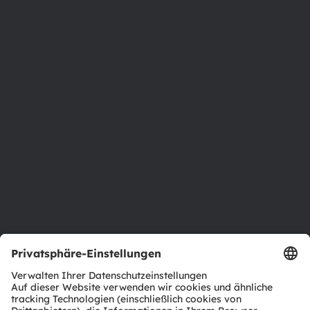
Phone:
+43 3136 500-0
Über ams OSRAM
Newsroom
Investor Relations
Nachhaltigkeit
Standorte & Distribution
Karriere
Barrierefreiheit
Support
Produkt Selektor
Download Center
Tools
Kundenanfragen