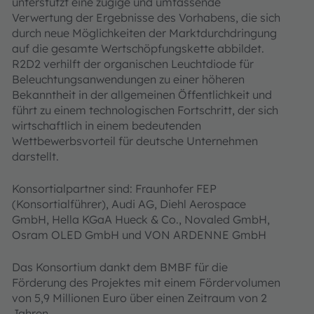
unterstützt eine zügige und umfassende
Verwertung der Ergebnisse des Vorhabens, die sich
durch neue Möglichkeiten der Marktdurchdringung
auf die gesamte Wertschöp­fungskette abbildet.
R2D2 verhilft der organischen Leuchtdiode für
Beleuchtungsanwen­dungen zu einer höheren
Bekanntheit in der allgemeinen Öffentlichkeit und
führt zu einem technologischen Fortschritt, der sich
wirtschaftlich in einem bedeutenden
Wettbewerbsvor­teil für deutsche Unternehmen
darstellt.
Konsortialpartner sind: Fraunhofer FEP
(Konsortialführer), Audi AG, Diehl Aerospace
GmbH, Hella KGaA Hueck & Co., Novaled GmbH,
Osram OLED GmbH und VON ARDENNE GmbH
Das Konsortium dankt dem BMBF für die
Förderung des Projektes mit einem Fördervolu­men
von 5,9 Millionen Euro über einen Zeitraum von 2
Jahren.