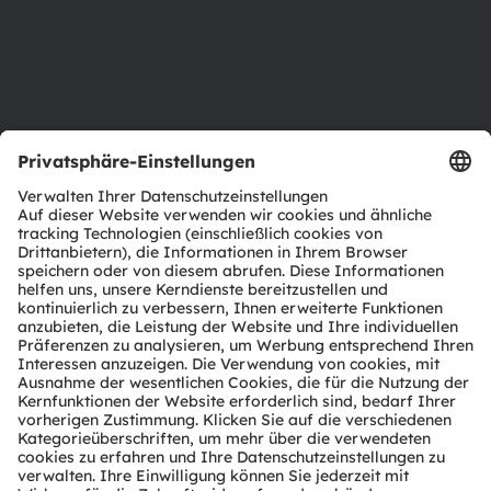
Karriere
Barrierefreiheit
Support
Produkt Selektor
Download Center
Tools
Kundenanfragen
Technischer Support
Partner Netzwerk
Whistleblowing
© 2026 ams-OSRAM AG. All rights reserved.