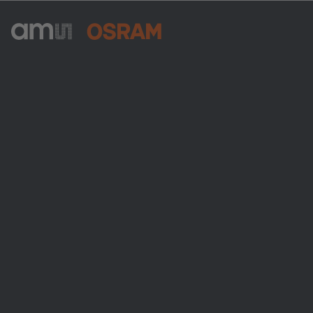
ams-OSRAM AG
Tobelbader Straße 30
8141 Premstaetten
Austria
Phone:
+43 3136 500-0
Über ams OSRAM
Newsroom
Investor Relations
Nachhaltigkeit
Standorte & Distribution
Karriere
Barrierefreiheit