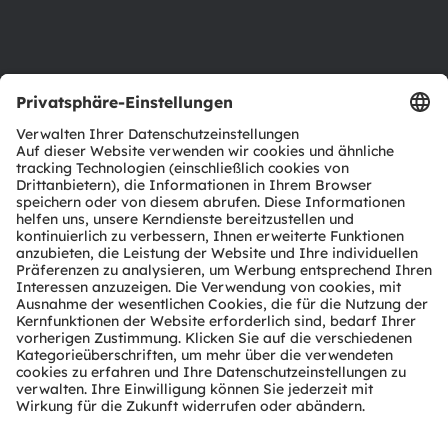
Support
Produkt Selektor
Download Center
Tools
Kundenanfragen
Technischer Support
Partner Netzwerk
Whistleblowing
© 2026 ams-OSRAM AG. All rights reserved.