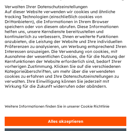
Download Center
Tools
Kundenanfragen
Technischer Support
Partner Netzwerk
Whistleblowing
© 2026 ams-OSRAM AG. All rights reserved.
Datenschutzerklärung
Nutzungsbedingungen
Terms of Trade
Impressum
Cookie Policy
AI Policy
粤ICP备10066670号