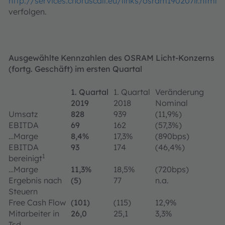
http://services.choruscall.eu/links/osram190207ir.html
verfolgen.
Ausgewählte Kennzahlen des OSRAM Licht-Konzerns
(fortg. Geschäft) im ersten Quartal
1. Quartal
1. Quartal
Veränderung
2019
2018
Nominal
Umsatz
828
939
(11,9%)
EBITDA
69
162
(57,3%)
…Marge
8,4%
17,3%
(890bps)
EBITDA
93
174
(46,4%)
1
bereinigt
…Marge
11,3%
18,5%
(720bps)
Ergebnis nach
(5)
77
n.a.
Steuern
Free Cash Flow
(101)
(115)
12,9%
Mitarbeiter in
26,0
25,1
3,3%
Tsd.