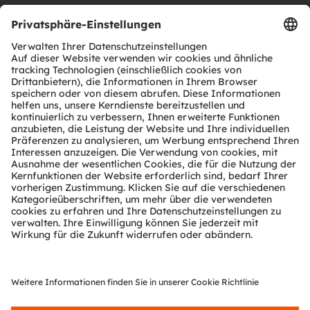
Produkt Selektor
Download Center
Tools
Kundenanfragen
Technischer Support
Partner Netzwerk
Whistleblowing
© 2026 ams-OSRAM AG. All rights reserved.
Datenschutzerklärung
Nutzungsbedingungen
Terms of Trade
Impressum
Cookie Policy
AI Policy