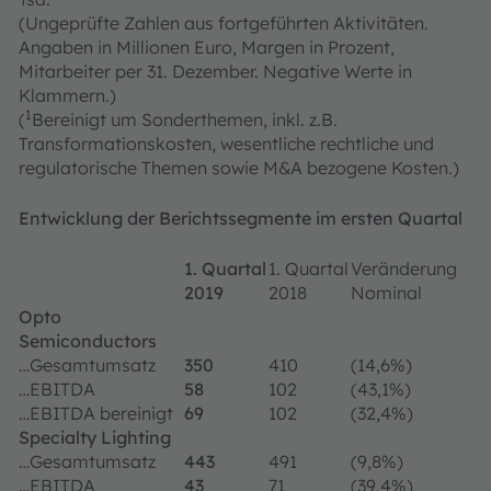
(Ungeprüfte Zahlen aus fortgeführten Aktivitäten.
Angaben in Millionen Euro, Margen in Prozent,
Mitarbeiter per 31. Dezember. Negative Werte in
Klammern.)
1
(
Bereinigt um Sonderthemen, inkl. z.B.
Transformationskosten, wesentliche rechtliche und
regulatorische Themen sowie M&A bezogene Kosten.)
Entwicklung der Berichtssegmente im ersten Quartal
1. Quartal
1. Quartal
Veränderung
2019
2018
Nominal
Opto
Semiconductors
…Gesamtumsatz
350
410
(14,6%)
…EBITDA
58
102
(43,1%)
…EBITDA bereinigt
69
102
(32,4%)
Specialty Lighting
…Gesamtumsatz
443
491
(9,8%)
…EBITDA
43
71
(39,4%)