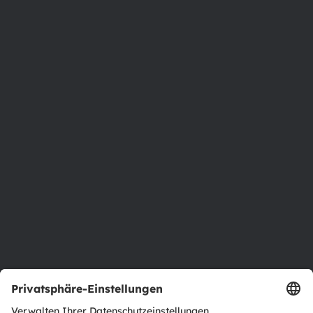
8141 Premstaetten
Austria
Phone:
+43 3136 500-0
Über ams OSRAM
Newsroom
Investor Relations
Nachhaltigkeit
Standorte & Distribution
Karriere
Barrierefreiheit
Support
Produkt Selektor
Download Center