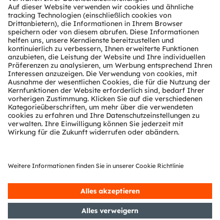
Tools
Kundenanfragen
Technischer Support
Partner Netzwerk
Whistleblowing
© 2026 ams-OSRAM AG. All rights reserved.
Datenschutzerklärung
Nutzungsbedingungen
Terms of Trade
Impressum
Cookie Policy
AI Policy
粤ICP备10066670号