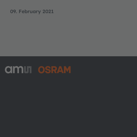
09. February 2021
ams-OSRAM AG
Tobelbader Straße 30
8141 Premstaetten
Austria
Phone:
+43 3136 500-0