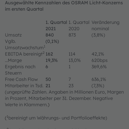
Ausgewählte Kennzahlen des OSRAM Licht-Konzerns
im ersten Quartal
1. Quartal
1. Quartal
Veränderung
2021
2020
nominal
Umsatz
840
873
(3,8%)
Vglb.
(0,1%)
1
Umsatzwachstum
2
EBITDA bereinigt
162
114
42,1%
…Marge
19,3%
13,0%
620bps
Ergebnis nach
6
1
369,6%
Steuern
Free Cash Flow
50
7
636,1%
Mitarbeiter in Tsd.
21
23
(7,3%)
(ungeprüfte Zahlen. Angaben in Millionen Euro, Margen
in Prozent, Mitarbeiter per 31. Dezember. Negative
Werte in Klammern
.)
1
(
bereinigt um Währungs- und Portfolioeffekte)