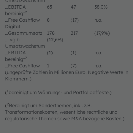
Umsatzwachstum
…EBITDA
65
47
38,0%
2
bereinigt
…Free Cashflow
8
(17)
n.a.
Digital
…Gesamtumsatz
178
217
(17,9%)
... vglb.
(12,6%)
1
Umsatzwachstum
…EBITDA
(1)
(1)
n.a.
2
bereinigt
…Free Cashflow
1
(7)
n.a.
(ungeprüfte Zahlen in Millionen Euro. Negative Werte in
Klammern.)
1
(
bereinigt um Währungs- und Portfolioeffekte.)
2
(
Bereinigt um Sonderthemen, inkl. z.B.
Transformationskosten, wesentliche rechtliche und
regulatorische Themen sowie M&A bezogene Kosten.)