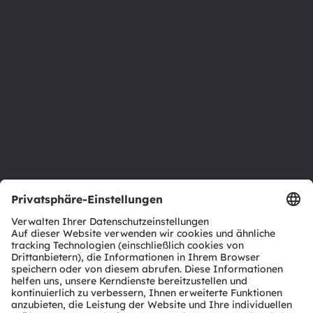
Über ams OSRAM
Newsroom
Investor Relations
Nachhaltigkeit
Standorte & Distribution
Karriere
Barrierefreiheit
Support
Produkt Selektor
Download Center
Tools
Kundenanfragen
Technischer Support
Partner Netzwerk
Whistleblowing