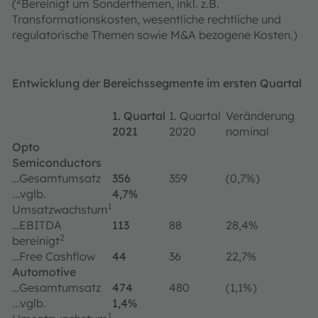
2
(
Bereinigt um Sonderthemen, inkl. z.B.
Transformationskosten, wesentliche rechtliche und
regulatorische Themen sowie M&A bezogene Kosten.)
Entwicklung der Bereichssegmente im ersten Quartal
1. Quartal
1. Quartal
Veränderung
2021
2020
nominal
Opto
Semiconductors
…Gesamtumsatz
356
359
(0,7%)
...vglb.
4,7%
1
Umsatzwachstum
…EBITDA
113
88
28,4%
2
bereinigt
…Free Cashflow
44
36
22,7%
Automotive
…Gesamtumsatz
474
480
(1,1%)
...vglb.
1,4%
1