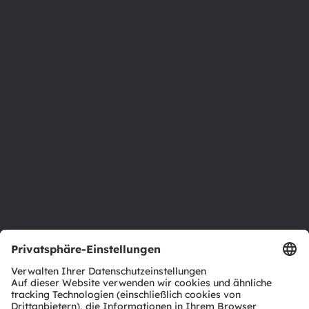
Phone:
+43 3136 500-0
Über ams OSRAM
Newsroom
Investor Relations
Nachhaltigkeit
Standorte & Distribution
Karriere
Barrierefreiheit
Support
Produkt Selektor
Download Center
Tools
Kundenanfragen