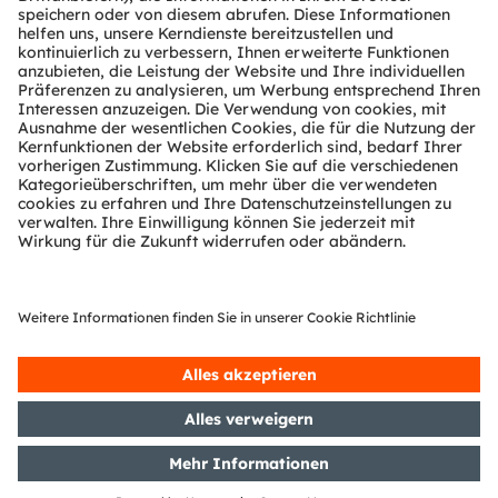
Technischer Support
Partner Netzwerk
Whistleblowing
© 2026 ams-OSRAM AG. All rights reserved.
Datenschutzerklärung
Nutzungsbedingungen
Terms of Trade
Impressum
Cookie Policy
AI Policy
粤ICP备10066670号