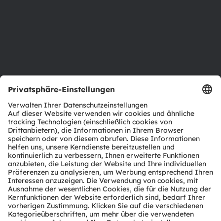
Standorte & Distribution
Karriere
Barrierefreiheit
Support
Produkt Selektor
Download Center
Tools
Kundenanfragen
Technischer Support
Partner Netzwerk
Whistleblowing