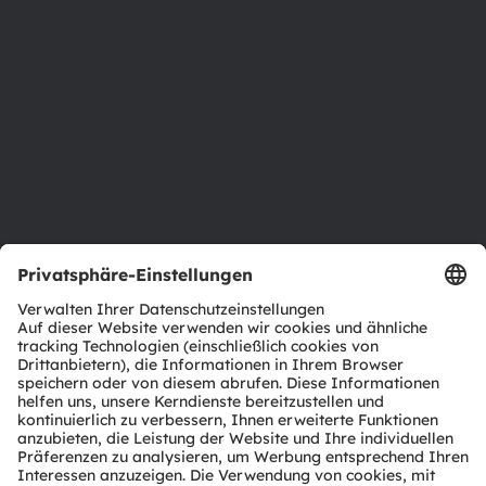
Newsroom
Investor Relations
Nachhaltigkeit
Standorte & Distribution
Karriere
Barrierefreiheit
Support
Produkt Selektor
Download Center
Tools
Kundenanfragen
Technischer Support
Partner Netzwerk
Whistleblowing