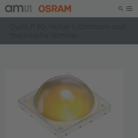
Duris P 10: Hoher Lichtstrom und
thermische Vorteile