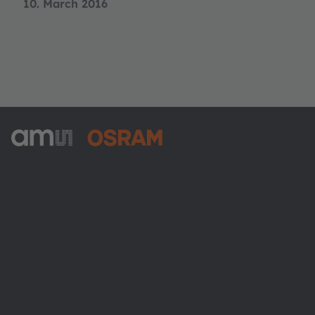
10. March 2016
ams-OSRAM AG
Tobelbader Straße 30
8141 Premstaetten
Austria
Phone:
+43 3136 500-0
Über ams OSRAM