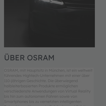
ÜBER OSRAM
OSRAM, mit Hauptsitz in München, ist ein weltweit
führendes Hightech-Unternehmen mit einer über
110-jährigen Geschichte. Die überwiegend
halbleiterbasierten Produkte ermöglichen
verschiedenste Anwendungen von Virtual Reality
bis hin zum autonomen Fahren sowie von
Smartphones bis zu vernetzten intelligenten