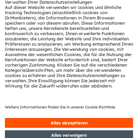
Tools
Kundenanfragen
Technischer Support
Partner Netzwerk
Whistleblowing
© 2026 ams-OSRAM AG. All rights reserved.
Datenschutzerklärung
Nutzungsbedingungen
Terms of Trade
Impressum
Cookie Policy
AI Policy
粤ICP备10066670号