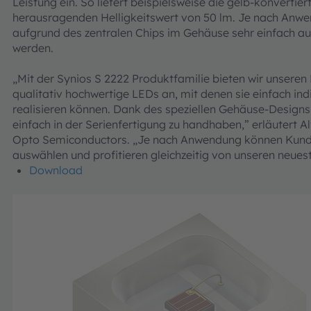
Leistung ein. So liefert beispielsweise die gelb-konvertie
herausragenden Helligkeitswert von 50 lm. Je nach Anwe
aufgrund des zentralen Chips im Gehäuse sehr einfach auf
werden.
„Mit der Synios S 2222 Produktfamilie bieten wir unsere
qualitativ hochwertige LEDs an, mit denen sie einfach in
realisieren können. Dank des speziellen Gehäuse-Designs s
einfach in der Serienfertigung zu handhaben,” erläutert
Opto Semiconductors. „Je nach Anwendung können Kunden
auswählen und profitieren gleichzeitig von unseren neue
Download