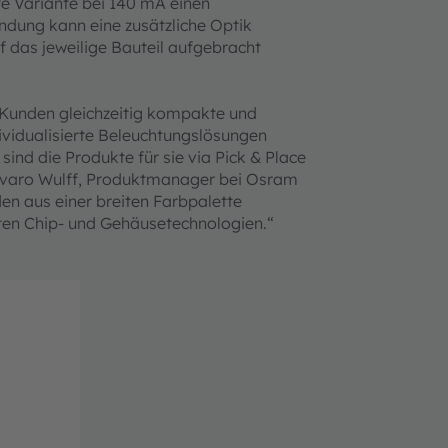
rte Variante bei 140 mA einen
ndung kann eine zusätzliche Optik
 das jeweilige Bauteil aufgebracht
n Kunden gleichzeitig kompakte und
dividualisierte Beleuchtungslösungen
ind die Produkte für sie via Pick & Place
 Alvaro Wulff, Produktmanager bei Osram
 aus einer breiten Farbpalette
sten Chip- und Gehäusetechnologien.“