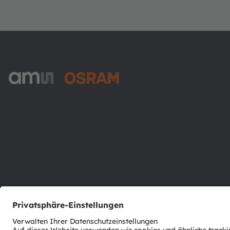
ams-OSRAM AG
Tobelbader Straße 30
8141 Premstaetten
Austria
Phone:
+43 3136 500-0