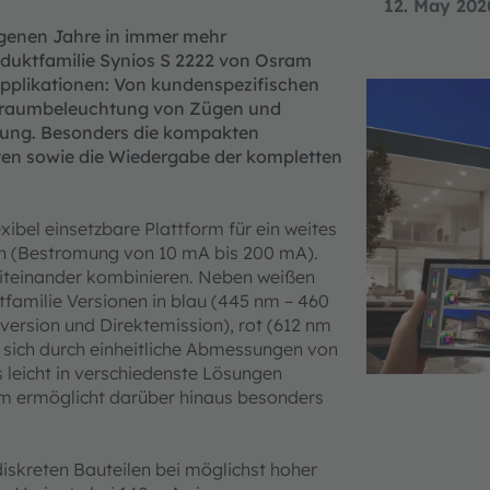
12. May 202
ngenen Jahre in immer mehr
oduktfamilie Synios S 2222 von Osram
Applikationen: Von kundenspezifischen
enraumbeleuchtung von Zügen und
htung. Besonders die kompakten
rten sowie die Wiedergabe der kompletten
xibel einsetzbare Plattform für ein weites
h (Bestromung von 10 mA bis 200 mA).
iteinander kombinieren. Neben weißen
tfamilie Versionen in blau (445 nm – 460
version und Direktemission), rot (612 nm
t sich durch einheitliche Abmessungen von
leicht in verschiedenste Lösungen
mm ermöglicht darüber hinaus besonders
iskreten Bauteilen bei möglichst hoher