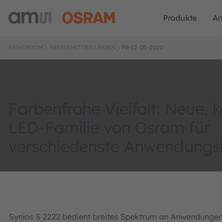
Produkte
A
NEWSROOM
PRESSEMITTEILUNGEN
PR-12-05-2020
Farbenfrohe Vielfalt: Neue,
LED-Familie von Osram für
verschiedenste Anwendungs
Synios S 2222 bedient breites Spektrum an Anwendungen