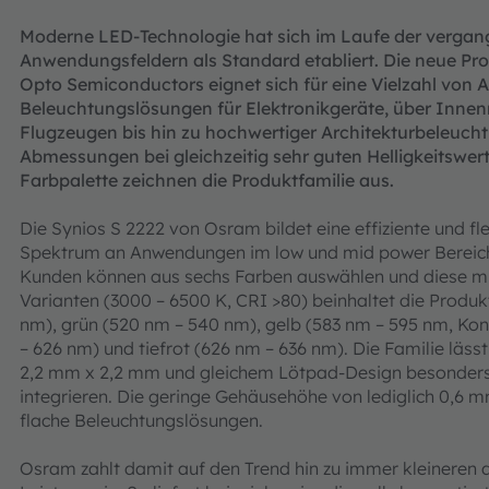
Moderne LED-Technologie hat sich im Laufe der verga
Anwendungsfeldern als Standard etabliert. Die neue Pr
Opto Semiconductors eignet sich für eine Vielzahl von 
Beleuchtungslösungen für Elektronikgeräte, über Inn
Flugzeugen bis hin zu hochwertiger Architekturbeleuc
Abmessungen bei gleichzeitig sehr guten Helligkeitswe
Farbpalette zeichnen die Produktfamilie aus.
Die Synios S 2222 von Osram bildet eine effiziente und fle
Spektrum an Anwendungen im low und mid power Bereic
Kunden können aus sechs Farben auswählen und diese m
Varianten (3000 – 6500 K, CRI >80) beinhaltet die Produk
nm), grün (520 nm – 540 nm), gelb (583 nm – 595 nm, Kon
– 626 nm) und tiefrot (626 nm – 636 nm). Die Familie läss
2,2 mm x 2,2 mm und gleichem Lötpad-Design besonders 
integrieren. Die geringe Gehäusehöhe von lediglich 0,6 
flache Beleuchtungslösungen.
Osram zahlt damit auf den Trend hin zu immer kleineren d