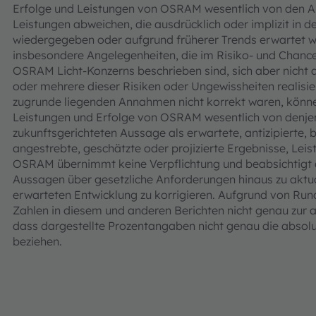
Erfolge und Leistungen von OSRAM wesentlich von den A
Leistungen abweichen, die ausdrücklich oder implizit in 
wiedergegeben oder aufgrund früherer Trends erwartet w
insbesondere Angelegenheiten, die im Risiko- und Chanc
OSRAM Licht-Konzerns beschrieben sind, sich aber nicht a
oder mehrere dieser Risiken oder Ungewissheiten realisier
zugrunde liegenden Annahmen nicht korrekt waren, könne
Leistungen und Erfolge von OSRAM wesentlich von denjen
zukunftsgerichteten Aussage als erwartete, antizipierte, 
angestrebte, geschätzte oder projizierte Ergebnisse, Lei
OSRAM übernimmt keine Verpflichtung und beabsichtigt a
Aussagen über gesetzliche Anforderungen hinaus zu aktual
erwarteten Entwicklung zu korrigieren. Aufgrund von Rund
Zahlen in diesem und anderen Berichten nicht genau z
dass dargestellte Prozentangaben nicht genau die absolut
beziehen.