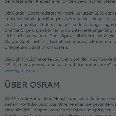
der integrierten Klebestreifen an den gewünschten Stelle
Die Garden Spots widerstehen dank Schutzart IP66 dem 
können deshalb ganzjährig im Außenbereich eingesetzt we
LED-Lichtquellen. Zudem sind passende Verlängerungen mit
drei Verlängerungen können pro Lichterkette angehängt w
Lichtquellen erweitern. Dank Opto-Halbleitertechnologie
Garden Spots nicht nur beinahe unbegrenzte Farbvariati
Energie und damit Stromkosten.
Die Lightify-Lichterkette „Garden Spot Mini RGB“ sowie 
Händlern bezogen werden. Weitere Informationen zu Osra
www.lightify.de
.
ÜBER OSRAM
OSRAM, mit Hauptsitz in München, ist einer der beiden wel
seinem Portfolio deckt das Unternehmen die gesamte W
einschließlich Lampen, Vorschaltgeräten und optischen Ha
(LED) – über Leuchten und Licht-Management-Systeme bi