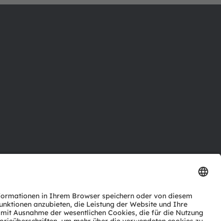
ktor
nter
agen
Support
zwerk
ng