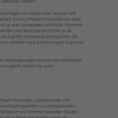
n befestigt werden.
Eindringen von Staub oder Wasser und
rden. Eine Lichterkette besteht aus neun
 je drei Lichtquellen erhältlich. Maximal
erden und diese damit auf bis zu 18
 und Lightify-Steuerung ermöglichen die
onen, sondern auch Einsparungen in puncto
die Verlängerungen können bei zahlreichen
m Lightify finden Sie unter
tweit führenden Lichthersteller. Mit
ertschöpfungskette von Komponenten –
lbleitern wie lichtemittierenden Dioden
s hin zu Beleuchtungslösungen ab.