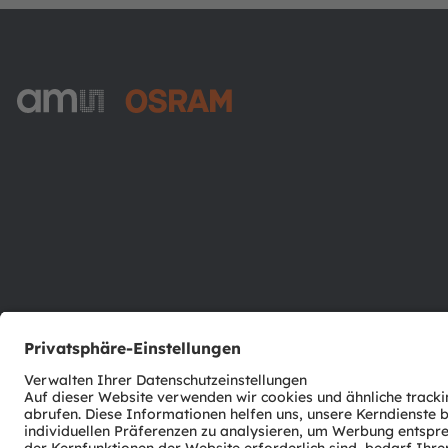
ams-OSRAM AG
Tobelbader Straße 30
8141 Premstaetten
Austria
Phone:
+43 3136 500-0