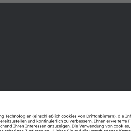
Über ams OSRAM
Support
Newsroom
Produkt Sele
Investor Relations
Download Ce
Nachhaltigkeit
Tools
Standorte & Distribution
Kundenanfr
Karriere
Technischer 
Barrierefreiheit
Partner Net
Whistleblowi