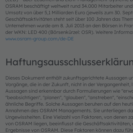
OSRAM beschäftigt weltweit rund 34.000 Mitarbeiter und 
Umsatz von über 5,1 Milliarden Euro (jeweils zum 30. Se
Geschäftsaktivitäten steht seit über 100 Jahren das The
Unternehmen wurde am 8. Juli 2013 an den Börsen in Fra
der WKN: LED 400 (Börsenkürzel: OSR). Weitere Informati
www.osram-group.com/de-DE
Haftungsausschlusserkläru
Dieses Dokument enthält zukunftsgerichtete Aussagen u
Vorgänge, die in der Zukunft, nicht in der Vergangenheit, 
Aussagen sind erkennbar durch Formulierungen wie "erwart
"beabsichtigen", "planen", "glauben", "anstreben", "einsc
ähnliche Begriffe. Solche Aussagen beruhen auf den he
Annahmen des OSRAM Managements. Sie unterliegen dahe
Ungewissheiten. Eine Vielzahl von Faktoren, von denen za
von OSRAM liegen, beeinflusst die Geschäftsaktivitäten, 
Ergebnisse von OSRAM. Diese Faktoren können dazu führe