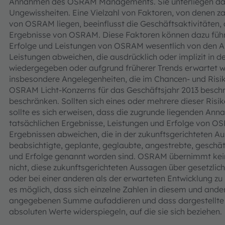
Annahmen des OSRAM Managements. Sie unterliegen dahe
Ungewissheiten. Eine Vielzahl von Faktoren, von denen za
von OSRAM liegen, beeinflusst die Geschäftsaktivitäten, 
Ergebnisse von OSRAM. Diese Faktoren können dazu führe
Erfolge und Leistungen von OSRAM wesentlich von den A
Leistungen abweichen, die ausdrücklich oder implizit in 
wiedergegeben oder aufgrund früherer Trends erwartet w
insbesondere Angelegenheiten, die im Chancen- und Risi
OSRAM Licht-Konzerns für das Geschäftsjahr 2013 beschrie
beschränken. Sollten sich eines oder mehrere dieser Risi
sollte es sich erweisen, dass die zugrunde liegenden Ann
tatsächlichen Ergebnisse, Leistungen und Erfolge von O
Ergebnissen abweichen, die in der zukunftsgerichteten Aus
beabsichtigte, geplante, geglaubte, angestrebte, geschät
und Erfolge genannt worden sind. OSRAM übernimmt kein
nicht, diese zukunftsgerichteten Aussagen über gesetzlic
oder bei einer anderen als der erwarteten Entwicklung zu
es möglich, dass sich einzelne Zahlen in diesem und ande
angegebenen Summe aufaddieren und dass dargestellte 
absoluten Werte widerspiegeln, auf die sie sich beziehen.