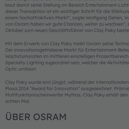
baut damit seine Stellung im Bereich Entertainment-Licht 
dieser Transaktion ist ein wichtiger Schritt für die Stärk
einem hochattraktiven Markt", sagte Wolfgang Dehen, Vo
von Osram haben wir gute Chancen, weiter zu wachsen", s
Oktober zum neuen Geschäftsführer von Clay Paky bestel
Mit dem Erwerb von Clay Paky treibt Osram seine Techno
Der innovationsgetriebene Markt für Entertainment-Beleuc
Wachstumsraten im mittleren einstelligen Prozentberei
Specialty Lighting zugeordnet sein, welcher die Aktivitä
Optic umfasst.
Clay Paky wurde erst jüngst, während der international
Plasa 2014 "Award for Innovation" ausgezeichnet. Prämie
Multifunktionsscheinwerfer Mythos. Clay Paky erhält de
achten Mal.
ÜBER OSRAM