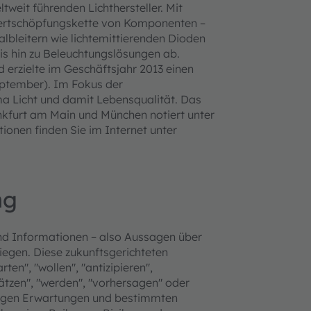
tweit führenden Lichthersteller. Mit
ertschöpfungskette von Komponenten –
lbleitern wie lichtemittierenden Dioden
s hin zu Beleuchtungslösungen ab.
 erzielte im Geschäftsjahr 2013 einen
eptember). Im Fokus der
ma Licht und damit Lebensqualität. Das
nkfurt am Main und München notiert unter
onen finden Sie im Internet unter
ng
nd Informationen – also Aussagen über
liegen. Diese zukunftsgerichteten
en", "wollen", "antizipieren",
hätzen", "werden", "vorhersagen" oder
utigen Erwartungen und bestimmten