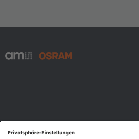
ams-OSRAM AG
Tobelbader Straße 30
8141 Premstaetten
Austria
Phone:
+43 3136 500-0