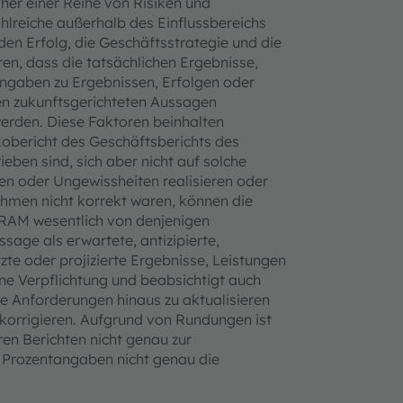
r einer Reihe von Risiken und
hlreiche außerhalb des Einflussbereichs
den Erfolg, die Geschäftsstrategie und die
n, dass die tatsächlichen Ergebnisse,
ngaben zu Ergebnissen, Erfolgen oder
den zukunftsgerichteten Aussagen
erden. Diese Faktoren beinhalten
kobericht des Geschäftsberichts des
ben sind, sich aber nicht auf solche
ken oder Ungewissheiten realisieren oder
ahmen nicht korrekt waren, können die
SRAM wesentlich von denjenigen
sage als erwartete, antizipierte,
zte oder projizierte Ergebnisse, Leistungen
e Verpflichtung und beabsichtigt auch
he Anforderungen hinaus zu aktualisieren
 korrigieren. Aufgrund von Rundungen ist
ren Berichten nicht genau zur
Prozentangaben nicht genau die