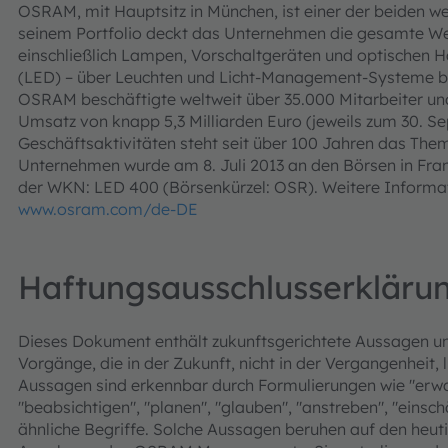
OSRAM, mit Hauptsitz in München, ist einer der beiden wel
seinem Portfolio deckt das Unternehmen die gesamte W
einschließlich Lampen, Vorschaltgeräten und optischen Ha
(LED) – über Leuchten und Licht-Management-Systeme bi
OSRAM beschäftigte weltweit über 35.000 Mitarbeiter und
Umsatz von knapp 5,3 Milliarden Euro (jeweils zum 30. S
Geschäftsaktivitäten steht seit über 100 Jahren das The
Unternehmen wurde am 8. Juli 2013 an den Börsen in Fra
der WKN: LED 400 (Börsenkürzel: OSR). Weitere Informati
www.osram.com/de-DE
Haftungsausschlusserkläru
Dieses Dokument enthält zukunftsgerichtete Aussagen u
Vorgänge, die in der Zukunft, nicht in der Vergangenheit, 
Aussagen sind erkennbar durch Formulierungen wie "erwart
"beabsichtigen", "planen", "glauben", "anstreben", "einsc
ähnliche Begriffe. Solche Aussagen beruhen auf den he