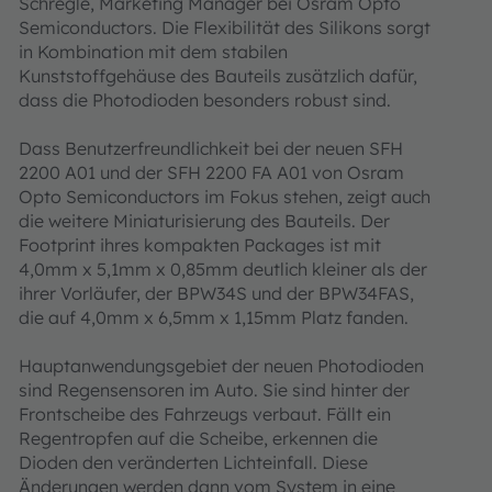
Schregle, Marketing Manager bei Osram Opto
Semiconductors. Die Flexibilität des Silikons sorgt
in Kombination mit dem stabilen
Kunststoffgehäuse des Bauteils zusätzlich dafür,
dass die Photodioden besonders robust sind.
Dass Benutzerfreundlichkeit bei der neuen SFH
2200 A01 und der SFH 2200 FA A01 von Osram
Opto Semiconductors im Fokus stehen, zeigt auch
die weitere Miniaturisierung des Bauteils. Der
Footprint ihres kompakten Packages ist mit
4,0mm x 5,1mm x 0,85mm deutlich kleiner als der
ihrer Vorläufer, der BPW34S und der BPW34FAS,
die auf 4,0mm x 6,5mm x 1,15mm Platz fanden.
Hauptanwendungsgebiet der neuen Photodioden
sind Regensensoren im Auto. Sie sind hinter der
Frontscheibe des Fahrzeugs verbaut. Fällt ein
Regentropfen auf die Scheibe, erkennen die
Dioden den veränderten Lichteinfall. Diese
Änderungen werden dann vom System in eine