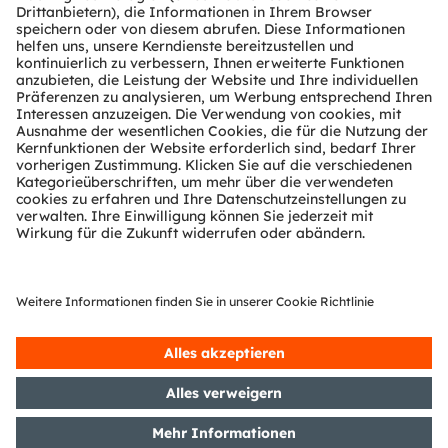
Kundenanfragen
Technischer Support
Partner Netzwerk
Whistleblowing
© 2026 ams-OSRAM AG. All rights reserved.
Datenschutzerklärung
Nutzungsbedingungen
Terms of Trade
Impressum
Cookie Policy
AI Policy
粤ICP备10066670号