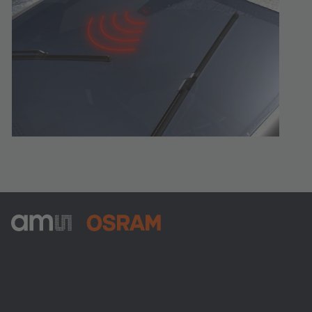
ams-OSRAM AG
Tobelbader Straße 30
8141 Premstaetten
Austria