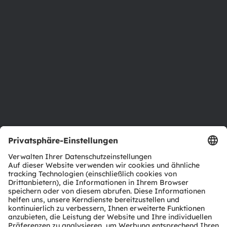
Über ams OSRAM
Newsroom
Investor Relations
Nachhaltigkeit
Standorte & Distribution
Karriere
Barrierefreiheit
Support
Produkt Selektor
Download Center
Tools
Kundenanfragen
Technischer Support
Partner Netzwerk
Whistleblowing