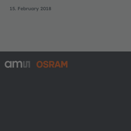
15. February 2018
ams-OSRAM AG
Tobelbader Straße 30
8141 Premstaetten
Austria
Phone:
+43 3136 500-0