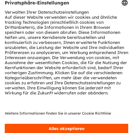
Produkt Selektor
Download Center
Tools
Kundenanfragen
Technischer Support
Partner Netzwerk
Whistleblowing
© 2026 ams-OSRAM AG. All rights reserved.
Datenschutzerklärung
Nutzungsbedingungen
Terms of Trade
Impressum
Cookie Policy
AI Policy
粤ICP备10066670号