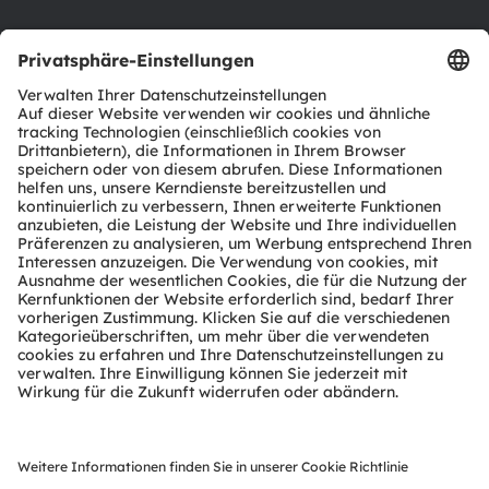
Support
Produkt Selektor
Download Center
Tools
Kundenanfragen
Technischer Support
Partner Netzwerk
Whistleblowing
© 2026 ams-OSRAM AG. All rights reserved.
Datenschutzerklärung
Nutzungsbedingungen
Terms of Trade
Impressum
Cookie Policy
AI Policy