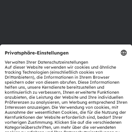
Standorte & Distribution
Karriere
Barrierefreiheit
Support
Produkt Selektor
Download Center
Tools
Kundenanfragen
Technischer Support
Partner Netzwerk
Whistleblowing