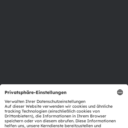
Über ams OSRAM
Newsroom
Investor Relations
Nachhaltigkeit
Standorte & Distribution
Karriere
Barrierefreiheit
Support
Produkt Selektor
Download Center
Tools
Kundenanfragen
Technischer Support