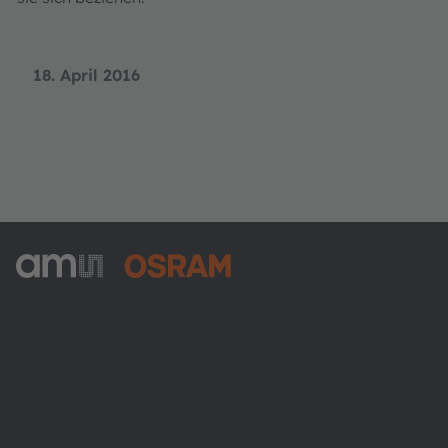
18. April 2016
ams-OSRAM AG
Tobelbader Straße 30
8141 Premstaetten
Austria
Phone:
+43 3136 500-0