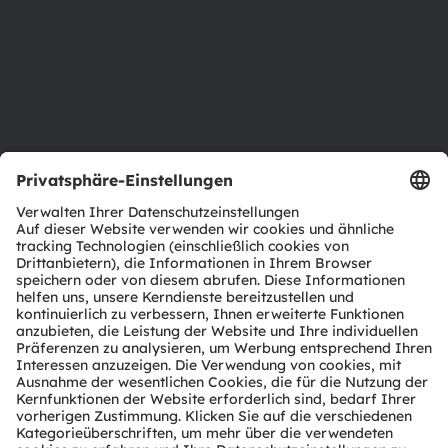
Standorte & Distribution
Karriere
Barrierefreiheit
Support
Produkt Selektor
Download Center
Tools
Kundenanfragen
Technischer Support
Partner Netzwerk
Whistleblowing