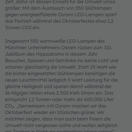
Zelt, dafür ist dessen Einsatz für die Umwelt umso
größer: Mit dem Austausch von 550 Glühlampen
gegen energieeffiziente Osram LED-Lampen spart
das Festzelt während des Oktoberfestes etwa 1,2
Tonnen CO2 ein.
Insgesamt 550 warmweiße LED-Lampen des
Münchner Unternehmens Osram rücken zum 110.
Jubiläum des Hippodroms in diesem Jahr
Besucher, Speisen und Getränke ins beste Licht und
schonen gleichzeitig die Umwelt. Statt 25 Watt wie
die bisher eingesetzten Glühlampen benötigen die
neuen Leuchtmittel lediglich 5 Watt Leistung für die
gleiche Helligkeit und sparen damit während der
16-tägigen Wiesn etwa 2.500 kWh Strom ein. Das
entspricht 1,2 Tonnen oder mehr als 600.000 Liter
CO
. „Gemeinsam mit Osram machen wir das
2
Oktoberfest wieder ein Stückchen grüner. Wir
möchten zeigen, dass man auch beim Feiern die
Umwelt nicht vergessen sollte und wollen zeitgleich
ein Zeichen in Richtung nachhaltige Wiesn setzen“,