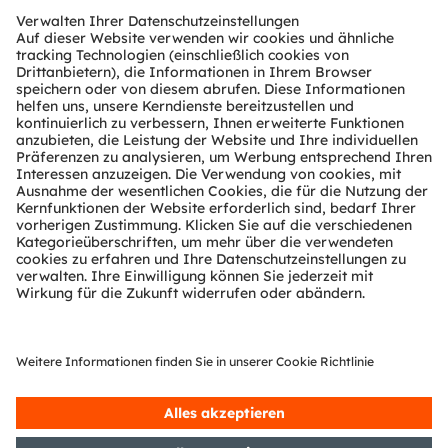
Download Center
Tools
Kundenanfragen
Technischer Support
Partner Netzwerk
Whistleblowing
© 2026 ams-OSRAM AG. All rights reserved.
Datenschutzerklärung
Nutzungsbedingungen
Terms of Trade
Impressum
Cookie Policy
AI Policy
粤ICP备10066670号