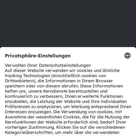
Standorte & Distribution
Karriere
Barrierefreiheit
Support
Produkt Selektor
Download Center
Tools
Kundenanfragen
Technischer Support
Partner Netzwerk
Whistleblowing