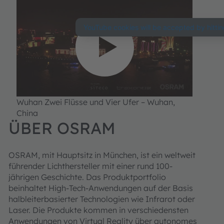
Wir benötigen Ihre
Zustimmung, um
den YouTube
Video-Service zu
laden!
Wuhan Zwei Flüsse und Vier Ufer – Wuhan,
China
Wir verwenden einen Service eines
ÜBER OSRAM
Drittanbieters, um Videoinhalte
einzubetten. Dieser Service kann
Daten zu Ihren Aktivitäten sammeln.
OSRAM, mit Hauptsitz in München, ist ein weltweit
Bitte lesen Sie die Details durch
führender Lichthersteller mit einer rund 100-
und stimmen Sie der Nutzung des
Service zu, um dieses Video
jährigen Geschichte. Das Produktportfolio
anzusehen.
beinhaltet High-Tech-Anwendungen auf der Basis
halbleiterbasierter Technologien wie Infrarot oder
Laser. Die Produkte kommen in verschiedensten
Mehr Informationen
Anwendungen von Virtual Reality über autonomes