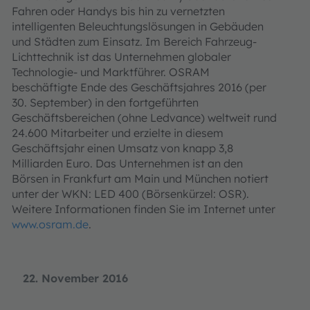
Fahren oder Handys bis hin zu vernetzten
intelligenten Beleuchtungslösungen in Gebäuden
Akzeptieren
und Städten zum Einsatz. Im Bereich Fahrzeug-
powered by
Usercentrics Consent
Lichttechnik ist das Unternehmen globaler
Management Platform
Technologie- und Marktführer. OSRAM
beschäftigte Ende des Geschäftsjahres 2016 (per
30. September) in den fortgeführten
Geschäftsbereichen (ohne Ledvance) weltweit rund
24.600 Mitarbeiter und erzielte in diesem
Geschäftsjahr einen Umsatz von knapp 3,8
Milliarden Euro. Das Unternehmen ist an den
Börsen in Frankfurt am Main und München notiert
unter der WKN: LED 400 (Börsenkürzel: OSR).
Weitere Informationen finden Sie im Internet unter
www.osram.de
.
22. November 2016