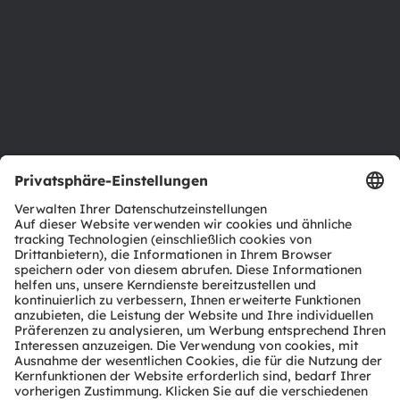
Nachhaltigkeit
Standorte & Distribution
Karriere
Barrierefreiheit
Support
Produkt Selektor
Download Center
Tools
Kundenanfragen
Technischer Support
Partner Netzwerk
Whistleblowing