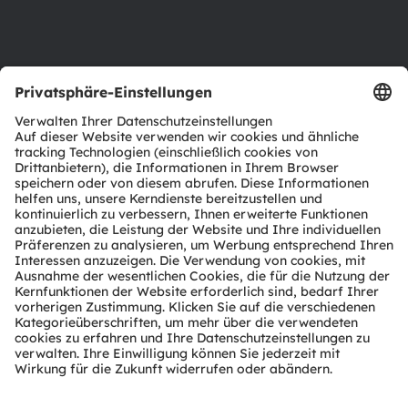
Support
Produkt Selektor
Download Center
Tools
Kundenanfragen
Technischer Support
Partner Netzwerk
Whistleblowing
© 2026 ams-OSRAM AG. All rights reserved.