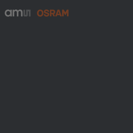
ams-OSRAM AG
Tobelbader Straße 30
8141 Premstaetten
Austria
Phone:
+43 3136 500-0
Über ams OSRAM
Newsroom
Investor Relations
Nachhaltigkeit
Standorte & Distribution
Karriere
Barrierefreiheit