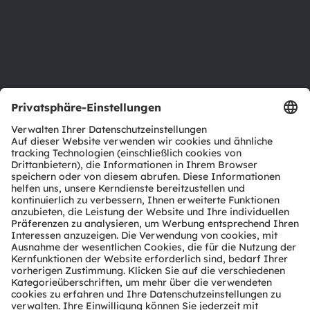
Karriere
Barrierefreiheit
Support
Produkt Selektor
Download Center
Tools
Kundenanfragen
Technischer Support
Partner Netzwerk
Whistleblowing