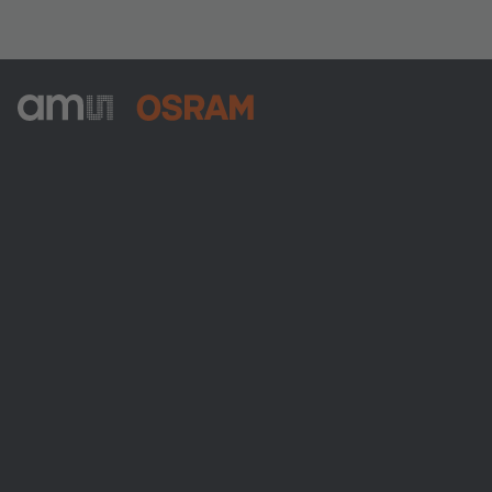
ams-OSRAM AG
Tobelbader Straße 30
8141 Premstaetten
Austria
Phone:
+43 3136 500-0
Über ams OSRAM
Newsroom
Investor Relations
Nachhaltigkeit
Standorte & Distribution