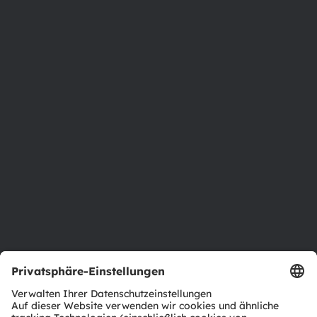
Austria
Phone:
+43 3136 500-0
Über ams OSRAM
Newsroom
Investor Relations
Nachhaltigkeit
Standorte & Distribution
Karriere
Barrierefreiheit
Support
Produkt Selektor
Download Center
Tools