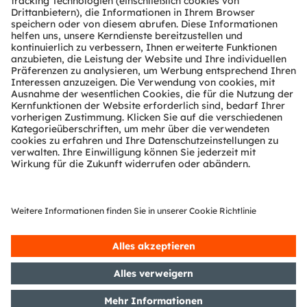
Kundenanfragen
Technischer Support
Partner Netzwerk
Whistleblowing
© 2026 ams-OSRAM AG. All rights reserved.
Datenschutzerklärung
Nutzungsbedingungen
Terms of Trade
Impressum
Cookie Policy
AI Policy
粤ICP备10066670号