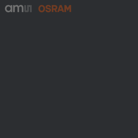
ams-OSRAM AG
Tobelbader Straße 30
8141 Premstaetten
Austria
Phone:
+43 3136 500-0
Über ams OSRAM
Newsroom
Investor Relations
Nachhaltigkeit
Standorte & Distribution
Karriere
Barrierefreiheit