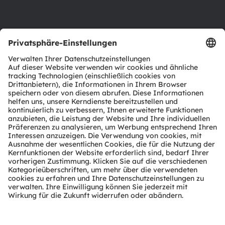
Support
Produkt Selektor
Download Center
Tools
Kundenanfragen
Technischer Support
Partner Netzwerk
Whistleblowing
© 2026 ams-OSRAM AG. All rights reserved.