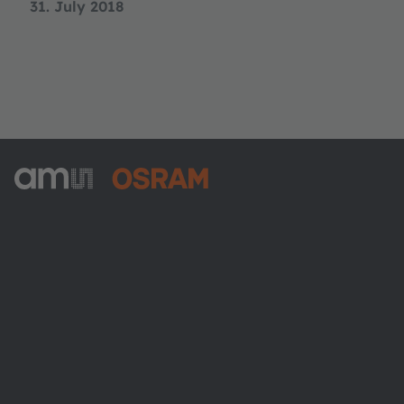
31. July 2018
ams-OSRAM AG
Tobelbader Straße 30
8141 Premstaetten
Austria
Phone:
+43 3136 500-0
Über ams OSRAM