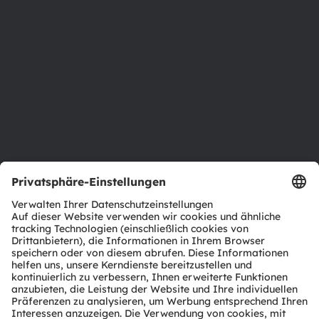
Newsroom
Investor Relations
Nachhaltigkeit
Standorte & Distribution
Karriere
Barrierefreiheit
Support
Produkt Selektor
Download Center
Tools
Kundenanfragen
Technischer Support
Partner Netzwerk
Whistleblowing