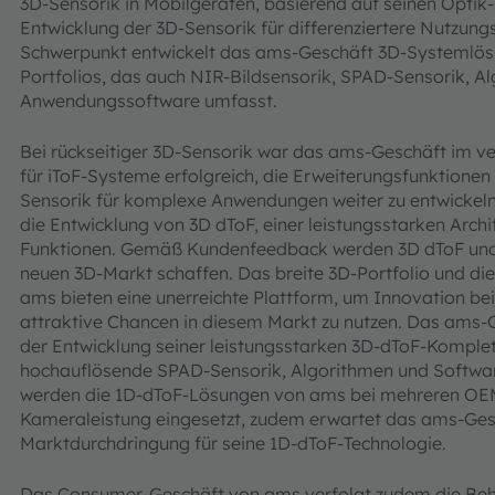
3D-Sensorik in Mobilgeräten, basierend auf seinen Optik-
Entwicklung der 3D-Sensorik für differenziertere Nutzungs
Schwerpunkt entwickelt das ams-Geschäft 3D-Systemlösu
Portfolios, das auch NIR-Bildsensorik, SPAD-Sensorik, 
Anwendungssoftware umfasst.
Bei rückseitiger 3D-Sensorik war das ams-Geschäft im ve
für iToF-Systeme erfolgreich, die Erweiterungsfunktionen
Sensorik für komplexe Anwendungen weiter zu entwickeln
die Entwicklung von 3D dToF, einer leistungsstarken Archit
Funktionen. Gemäß Kundenfeedback werden 3D dToF und
neuen 3D-Markt schaffen. Das breite 3D-Portfolio und 
ams bieten eine unerreichte Plattform, um Innovation b
attraktive Chancen in diesem Markt zu nutzen. Das ams-Ge
der Entwicklung seiner leistungsstarken 3D-dToF-Komplet
hochauflösende SPAD-Sensorik, Algorithmen und Software
werden die 1D-dToF-Lösungen von ams bei mehreren OEMs
Kameraleistung eingesetzt, zudem erwartet das ams-Gesc
Marktdurchdringung für seine 1D-dToF-Technologie.
Das Consumer-Geschäft von ams verfolgt zudem die Behi