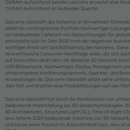
OSRAM-Aufsichtsrat berufen und ams erwartet eine Neube
OSRAM Aufsichtsrat im laufenden Quartal.
Das ams-Geschäft des Konzerns ist ein weltweit führende
bietet ein umfangreiches Portfolio hochwertiger Lösung
ein bedeutender Lieferant von Sensorlösungen für glob
entwickelte sich im Jahr 2020 trotz der negativen Auswir
wichtigen Anteil am Geschäftserfolg des Konzerns. Diese 
tend erfreuliche Consumer-Nachfrage wider, die sich auch
auf Innovation deckt ams die Bereiche 3D-Sensorik einsc
NIR-Bildsensorik, hochwertiges Display Management un
ultrakompakte Annäherungssensorik, Spektral- und Biose
Anwendungen ab. Das ams-Geschäft setzte seine umfang
Jahr fort und brachte neue Produktlösungen auf den Mar
Das ams-Geschäft hat durch die Kombination von umfan
bedeutende Marktstellung bei 3D-Sensortechnologien. Di
3D-Architekturen, Structured Light (SL), Time-of-flight (i
ams lieferte 2020 bedeutende Volumina von 3D-Sensor
und baute seine Position im Android-Markt aus. ams ist ei