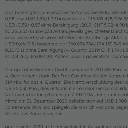
Das bereinigte
[1]
unverwässerte/verwässerte Konzern-Erge
0,98 bzw. USD 1,26/1,09 basierend auf 215.189.478/226.96
USD -0,50/-0,57 ohne Bereinigung (2019: CHF 5,02/4,90 
80.261.853/81.864.338 Aktien, jeweils gewichteter Durchsc
unverwässerte/verwässerte Konzern-Ergebnis je Aktie für
USD 0,66/0,51 basierend auf 260.696.784/294.130.349 Ak
0,20/0,11 ohne Bereinigung (4. Quartal 2019: CHF 1,74/1,
81.104.760/ 86.007.105 Aktien, jeweils gewichteter Durchsc
Der operative Konzern-Cashflow war mit USD 835 Mio. fü
4. Quartal sehr stark. Der Free Cashflow für den Konzer
319 Mio. für das 4. Quartal. Die Nettoverschuldung des 
USD 2.030 Mio., dies entspricht einem Konzernverschuldu
Nettoverschuldung/bereinigtes1 EBITDA, der damit niedrig
Mittel am 31. Dezember 2020 beliefen sich auf USD 1.90
Jahresende 2019 und spiegeln die kürzlich von ams bege
Stärke des Konzerns wider.
ams erzielte 2020 trotz der weltweiten Auswirkungen von