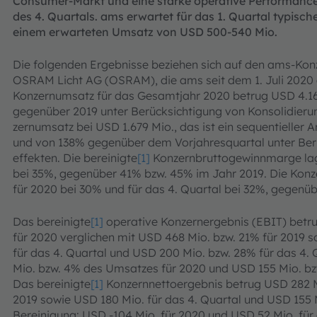
Consumer-Markt und eine starke operative Performance
des 4. Quartals. ams erwartet für das 1. Quartal typisc
einem erwarteten Umsatz von USD 500-540 Mio.
Die folgenden Ergebnisse beziehen sich auf den ams-Konz
OSRAM Licht AG (OSRAM), die ams seit dem 1. Juli 2020 a
Konzernumsatz für das Gesamtjahr 2020 betrug USD 4.169
gegenüber 2019 unter Berücksichtigung von Konsolidierun
zernumsatz bei USD 1.679 Mio., das ist ein sequentieller
und von 138% gegenüber dem Vorjahresquartal unter Ber
effekten. Die bereinigte
[1]
Konzernbruttogewinnmarge lag 
bei 35%, gegenüber 41% bzw. 45% im Jahr 2019. Die Ko
für 2020 bei 30% und für das 4. Quartal bei 32%, gegenü
Das bereinigte
[1]
operative Konzernergebnis (EBIT) betr
für 2020 verglichen mit USD 468 Mio. bzw. 21% für 2019 
für das 4. Quartal und USD 200 Mio. bzw. 28% für das 4.
Mio. bzw. 4% des Umsatzes für 2020 und USD 155 Mio. bz
Das bereinigte
[1]
Konzernnettoergebnis betrug USD 282 M
2019 sowie USD 180 Mio. für das 4. Quartal und USD 155 M
Bereinigung: USD -104 Mio. für 2020 und USD 52 Mio. für 