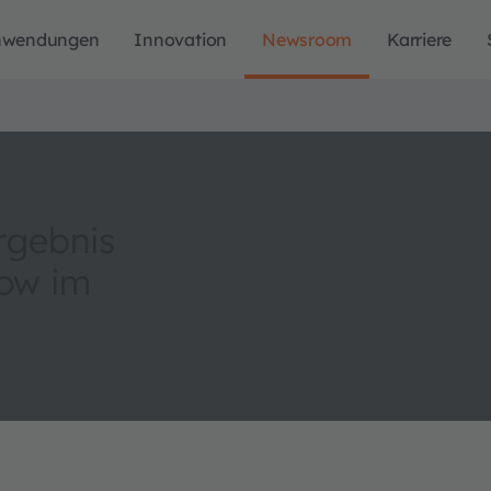
nwendungen
Innovation
Newsroom
Karriere
rgebnis
low im