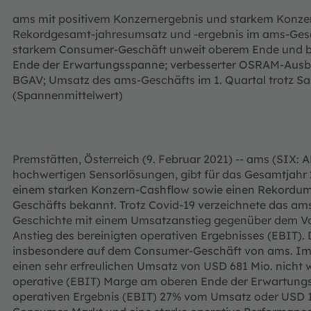
ams mit positivem Konzernergebnis und starkem Konze
Rekordgesamt-jahresumsatz und -ergebnis im ams-Gesc
starkem Consumer-Geschäft unweit oberem Ende und b
Ende der Erwartungsspanne; verbesserter OSRAM-Ausbl
BGAV; Umsatz des ams-Geschäfts im 1. Quartal trotz Sai
(Spannenmittelwert)
Premstätten, Österreich (9. Februar 2021) -- ams (SIX: 
hochwertigen Sensorlösungen, gibt für das Gesamtjahr 
einem starken Konzern-Cashflow sowie einen Rekordum
Geschäfts bekannt. Trotz Covid-19 verzeichnete das am
Geschichte mit einem Umsatzanstieg gegenüber dem Vo
Anstieg des bereinigten operativen Ergebnisses (EBIT). 
insbesondere auf dem Consumer-Geschäft von ams. Im 4
einen sehr erfreulichen Umsatz von USD 681 Mio. nicht w
operative (EBIT) Marge am oberen Ende der Erwartungs
operativen Ergebnis (EBIT) 27% vom Umsatz oder USD 1