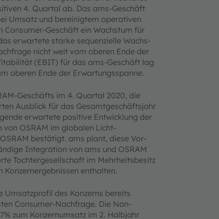
itiven 4. Quartal ab. Das ams-Geschäft
bei Umsatz und bereinigtem operativen
ken Consumer-Geschäft ein Wachstum für
das erwartete starke sequenzielle Wachs­
chfrage nicht weit vom oberen Ende der
itabilität (EBIT) für das ams-Geschäft lag
e am oberen Ende der Erwartungsspanne.
AM-Geschäfts im 4. Quartal 2020, die
rten Ausblick für das Gesamtgeschäfts­jahr
gende erwartete positive Entwicklung der
n von OSRAM im globalen Licht­
 OSRAM bestätigt. ams plant, diese Vor­
ständige Integration von ams und OSRAM
e Tochtergesellschaft im Mehrheits­besitz
n Konzernergebnissen enthalten.
e Umsatzprofil des Konzerns bereits
busten Consumer-Nachfrage. Die Non-
7% zum Konzernumsatz im 2. Halbjahr