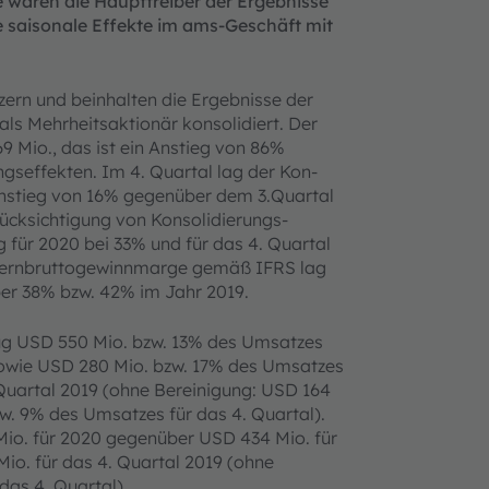
 waren die Haupttreiber der Ergebnisse
he saisonale Effekte im ams-Geschäft mit
ern und beinhalten die Ergebnisse der
ls Mehrheitsaktionär konsolidiert. Der
 Mio., das ist ein Anstieg von 86%
gseffekten. Im 4. Quartal lag der Kon­
 Anstieg von 16% gegenüber dem 3.Quar­tal
ücksichtigung von Konsolidierungs-
für 2020 bei 33% und für das 4. Quartal
nzernbruttogewinnmarge gemäß IFRS lag
ber 38% bzw. 42% im Jahr 2019.
ug USD 550 Mio. bzw. 13% des Umsatzes
sowie USD 280 Mio. bzw. 17% des Um­satzes
 Quartal 2019 (ohne Bereinigung: USD 164
w. 9% des Umsatzes für das 4. Quartal).
io. für 2020 gegenüber USD 434 Mio. für
io. für das 4. Quartal 2019 (ohne
das 4. Quartal).