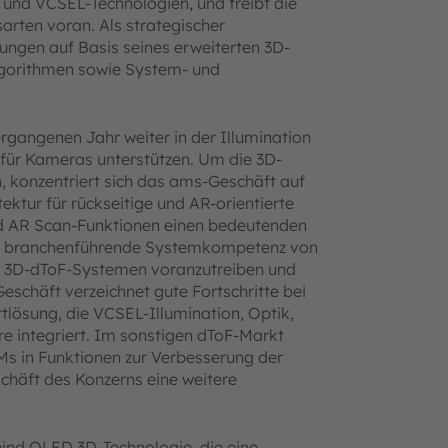
 und VCSEL-Technologien, und treibt die
arten voran. Als strategischer
ngen auf Basis seines erweiterten 3D-
Algorithmen sowie System- und
rgangenen Jahr weiter in der Illumination
 für Kameras unterstützen. Um die 3D-
, konzentriert sich das ams-Geschäft auf
ektur für rückseitige und AR-orientierte
 AR Scan-Funktionen einen bedeutenden
die branchenführende Systemkompetenz von
ei 3D-dToF-Systemen voranzutreiben und
schäft verzeichnet gute Fortschritte bei
tlösung, die VCSEL-Illumination, Optik,
 integriert. Im sonstigen dToF-Markt
 in Funktionen zur Verbesserung der
häft des Konzerns eine weitere
nd OLED 3D-Technologie, die eine