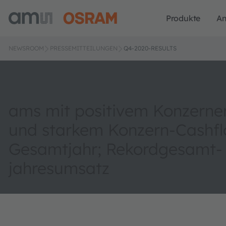
Produkte
A
NEWSROOM
PRESSEMITTEILUNGEN
Q4-2020-RESULTS
ams mit positivem Konzerne
und starkem Konzern-Cashf
Gesamtjahr; Rekordgesamt-
jahresumsatz