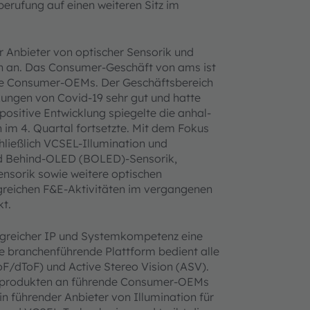
rufung auf einen weiteren Sitz im
r Anbieter von optischer Sensorik und
en an. Das Consumer-Geschäft von ams ist
ale Consumer-OEMs. Der Geschäftsbereich
kungen von Covid-19 sehr gut und hatte
positive Entwicklung spiegelte die anhal­
 im 4. Quartal fortsetzte. Mit dem Fokus
hließlich VCSEL-Illumination und
d Behind-OLED (BOLED)-Sensorik,
nsorik sowie weitere optischen
reichen F&E-Aktivitäten im vergangenen
kt.
greicher IP und Systemkompetenz eine
e branchenführende Plattform bedient alle
ToF/dToF) und Active Stereo Vision (ASV).
ikprodukten an führende Consumer-OEMs
n führender Anbieter von Illumination für