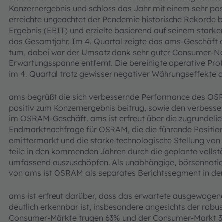
Konzernergebnis und schloss das Jahr mit einem sehr pos
erreichte ungeachtet der Pandemie historische Rekorde 
Ergebnis (EBIT) und erzielte basierend auf seinem star
das Gesamtjahr. Im 4. Quartal zeigte das ams-Geschäft 
tum, dabei war der Umsatz dank sehr guter Consumer-Na
Erwartungsspanne entfernt. Die bereinigte operative Prof
im 4. Quartal trotz gewisser negativer Währungseffekt
ams begrüßt die sich verbessernde Performance des OSR
positiv zum Konzernergebnis beitrug, sowie den verbesse
im OSRAM-Geschäft. ams ist erfreut über die zugrundelie
Endmarktnachfrage für OSRAM, die die führende Positio
emittermarkt und die starke technologische Stellung von
teile in den kommenden Jahren durch die geplante voll
umfassend auszuschöpfen. Als unabhängige, börsennotiert
von ams ist OSRAM als separates Berichtssegment in de
ams ist erfreut darüber, dass das erwartete ausgewogen
deutlich erkennbar ist, insbesondere angesichts der ro
Consumer-Märkte trugen 63% und der Consumer-Markt 3