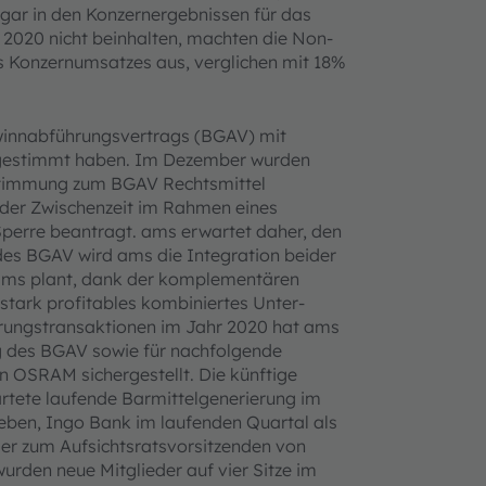
gar in den Konzernergebnissen für das
 2020 nicht beinhalten, machten die Non-
Konzernumsatzes aus, verglichen mit 18%
winnabführungsvertrags (BGAV) mit
gestimmt haben. Im Dezember wurden
stimmung zum BGAV Rechtsmittel
n der Zwischenzeit im Rahmen eines
 Sperre beantragt. ams erwartet daher, den
es BGAV wird ams die Integration bei­der
 ams plant, dank der komplementären
tark profitables kombiniertes Unter­
erungstransaktionen im Jahr 2020 hat ams
g des BGAV sowie für nachfolgende
on OSRAM sichergestellt. Die künftige
wartete laufende Barmittelgenerierung im
eben, Ingo Bank im laufenden Quartal als
r zum Aufsichtsratsvorsitzenden von
rden neue Mitglieder auf vier Sitze im