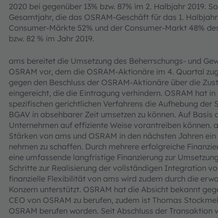
2020 bei gegenüber 13% bzw. 87% im 2. Halbjahr 2019. So
Gesamt­jahr, die das OSRAM-Geschäft für das 1. Halbjahr
Consumer-Märkte 52% und der Consumer-Markt 48% des 
bzw. 82 % im Jahr 2019.
ams bereitet die Umsetzung des Beherrschungs- und Ge
OSRAM vor, dem die OSRAM-Aktionäre im 4. Quartal zu
gegen den Beschluss der OSRAM-Aktionäre über die Zu
eingereicht, die die Eintragung verhindern. OSRAM hat i
spezifischen gerichtlichen Verfahrens die Aufhebung der
BGAV in absehbarer Zeit umsetzen zu können. Auf Basis d
Unternehmen auf effiziente Weise vorantreiben können.
Stärken von ams und OSRAM in den nächsten Jahren ein s
nehmen zu schaffen. Durch mehrere erfolgreiche Finanzi
eine umfassende langfristige Finanzierung zur Umsetzun
Schritte zur Realisierung der vollständigen Integration v
finanzielle Flexibilität von ams wird zudem durch die er
Konzern unterstützt. OSRAM hat die Absicht bekannt geg
CEO von OSRAM zu berufen, zudem ist Thomas Stockmeie
OSRAM berufen worden. Seit Abschluss der Transaktion wu