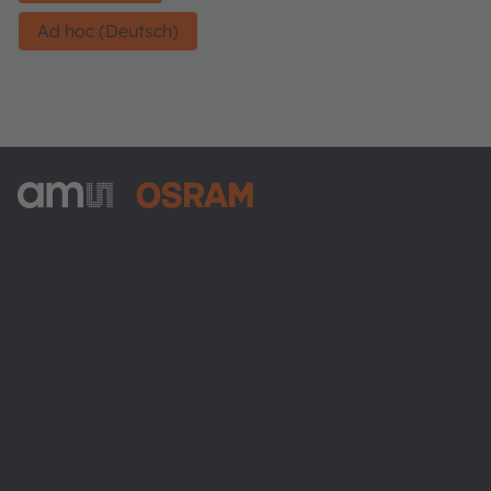
Ad hoc (Deutsch)
ams-OSRAM AG
Tobelbader Straße 30
8141 Premstaetten
Austria
Phone:
+43 3136 500-0
Über ams OSRAM
Newsroom