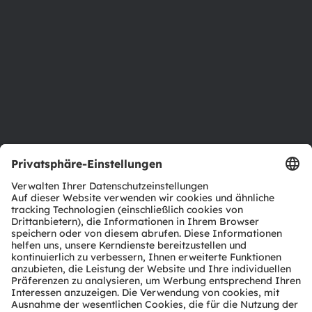
Investor Relations
Nachhaltigkeit
Standorte & Distribution
Karriere
Barrierefreiheit
Support
Produkt Selektor
Download Center
Tools
Kundenanfragen
Technischer Support
Partner Netzwerk
Whistleblowing