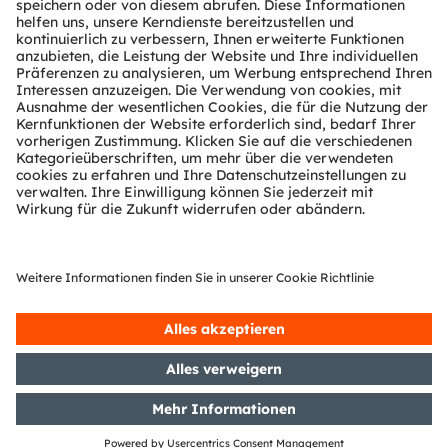
Technischer Support
Partner Netzwerk
Whistleblowing
© 2026 ams-OSRAM AG. All rights reserved.
Datenschutzerklärung
Nutzungsbedingungen
Terms of Trade
Impressum
Cookie Policy
AI Policy
粤ICP备10066670号