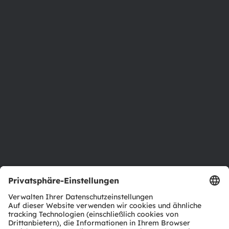
Über ams OSRAM
Newsroom
Investor Relations
Nachhaltigkeit
Standorte & Distribution
Karriere
Barrierefreiheit
Support
Produkt Selektor
Download Center
Tools
Kundenanfragen