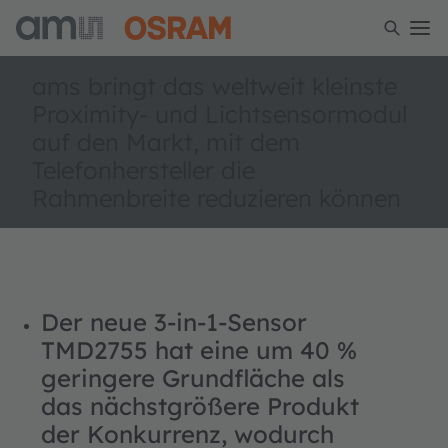
ams bringt das weltweit kleinste
Proximity- und Lichtsensormodul
auf den Markt, mit dem
Telefonhersteller die
Rahmenbreite reduzieren können
Der neue 3-in-1-Sensor
TMD2755 hat eine um 40 %
geringere Grundfläche als
das nächstgrößere Produkt
der Konkurrenz, wodurch