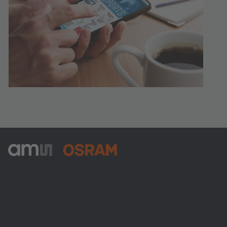
ams-OSRAM AG
Tobelbader Straße 30
8141 Premstaetten
Austria
Phone:
+43 3136 500-0