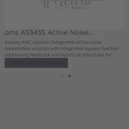
ams AS3435 Active Noise
Cancellation
Analog ANC solution Integrated active noise
cancellation solution with integrated bypass function
addressing feedback and hybrid architectures for
stereo wired headsets, suitable for music, video or
Details und Datenblätter
mobile use.