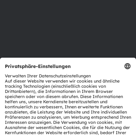
Investor Relations
Nachhaltigkeit
Standorte & Distribution
Karriere
Barrierefreiheit
Support
Produkt Selektor
Download Center
Tools
Kundenanfragen
Technischer Support
Partner Netzwerk
Whistleblowing