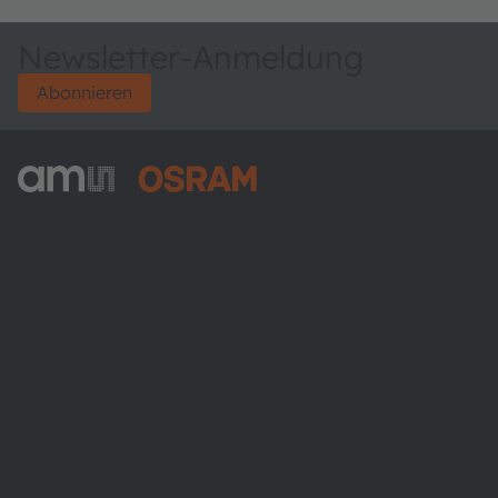
Newsletter-Anmeldung
Abonnieren
ams-OSRAM AG
Tobelbader Straße 30
8141 Premstaetten
Austria
Phone:
+43 3136 500-0
Über ams OSRAM
Newsroom