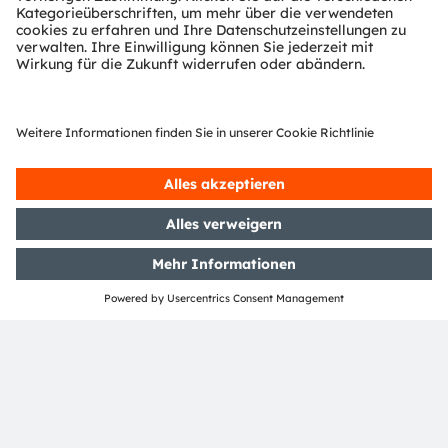
Tel:
+1 (586) 997-7090
info@bgm-es.com
https://www.bgm-es.com
Partner Level
Preferred
Partner Typ
Unabhängige Design Houses
Region
AMEC
Newsletter-Anmeldung
Abonnieren