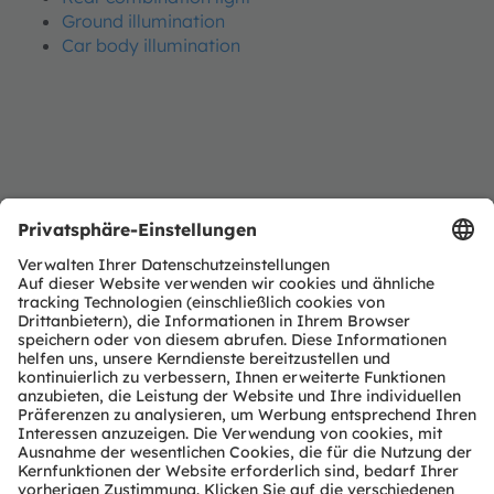
Ground illumination
Car body illumination
BGM Engineering
BGM Electronic Services
815 N. Opdyke Rd
Auburn Hills, MI 48326
USA