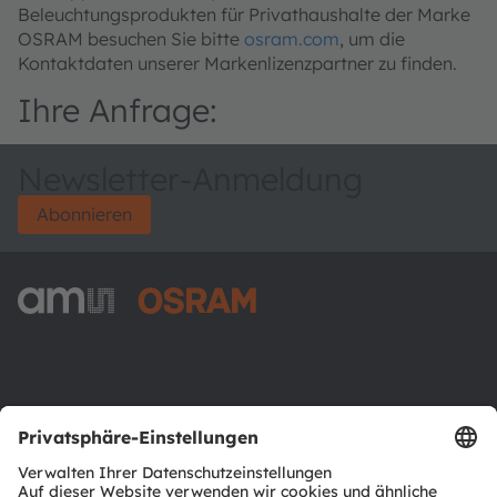
Beleuchtungsprodukten für Privathaushalte der Marke
OSRAM besuchen Sie bitte
osram.com
, um die
Kontaktdaten unserer Markenlizenzpartner zu finden.
Ihre Anfrage:
Newsletter-Anmeldung
Abonnieren
ams-OSRAM AG
Tobelbader Straße 30
8141 Premstaetten
Austria
Phone:
+43 3136 500-0