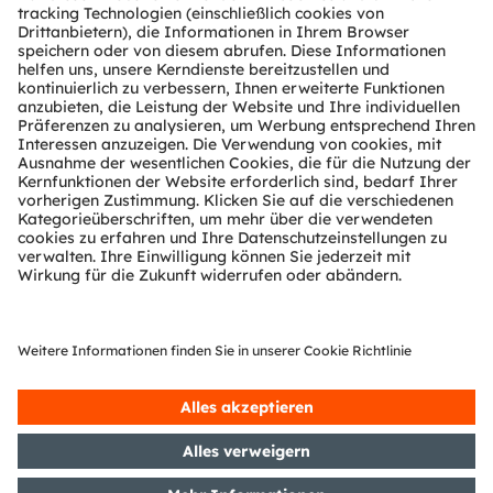
Über ams OSRAM
Newsroom
Investor Relations
Nachhaltigkeit
Standorte & Distribution
Karriere
Barrierefreiheit
Support
Produkt Selektor
Download Center
Tools
Kundenanfragen
Technischer Support