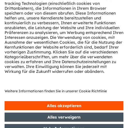
Über ams OSRAM
Newsroom
Investor Relations
Nachhaltigkeit
Standorte & Distribution
Karriere
Barrierefreiheit
Support
Produkt Selektor
Download Center
Tools
Kundenanfragen
Technischer Support