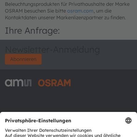
Beleuchtungsprodukten für Privathaushalte der Marke
OSRAM besuchen Sie bitte
osram.com
, um die
Kontaktdaten unserer Markenlizenzpartner zu finden.
Ihre Anfrage:
Newsletter-Anmeldung
Abonnieren
ams-OSRAM AG
Tobelbader Straße 30
8141 Premstaetten
Austria
Phone:
+43 3136 500-0