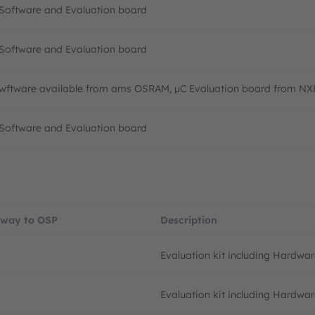
g Software and Evaluation board
g Software and Evaluation board
wftware available from ams OSRAM, µC Evaluation board from NX
g Software and Evaluation board
eway to OSP
Description
Evaluation kit including Hardwa
Evaluation kit including Hardwa