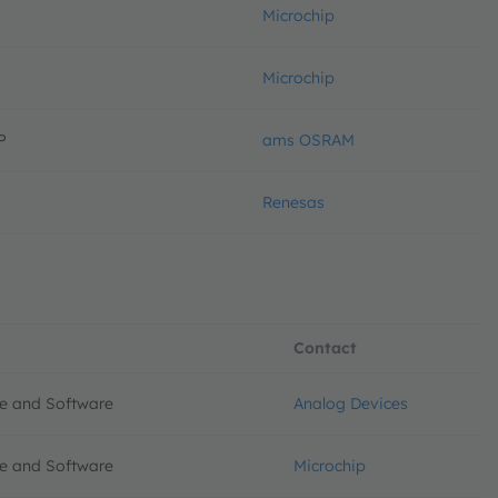
Microchip
Microchip
P
ams OSRAM
Renesas
Contact
re and Software
Analog Devices
re and Software
Microchip