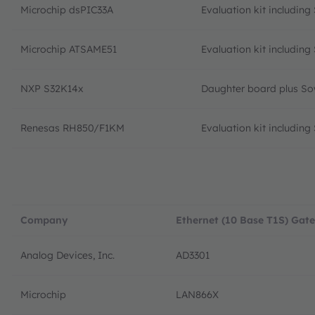
Microchip dsPIC33A
Evaluation kit includin
Microchip ATSAME51
Evaluation kit includin
NXP S32K14x
Daughter board plus So
Renesas RH850/F1KM
Evaluation kit includin
Company
Ethernet (10 Base T1S) Gat
Analog Devices, Inc.
AD3301
Microchip
LAN866X