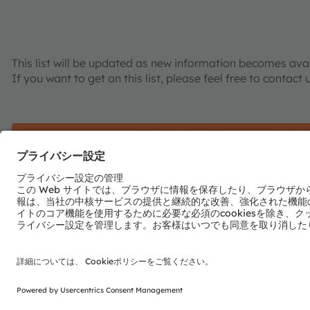
This list will be updated as new information becomes avai
If you want to get on this list, please feel free to contact 
OSPネットワークへの参加に興味をお持ちであれば、当
OSPの利用
当社では、OSPを知っていただくために、以下のソースを
仕様書のダウンロード
GitHubによるArduino用無償ソフトウェア
のダウンロー
車載用マイコンの無償リファレンスソフトウェアを提供し