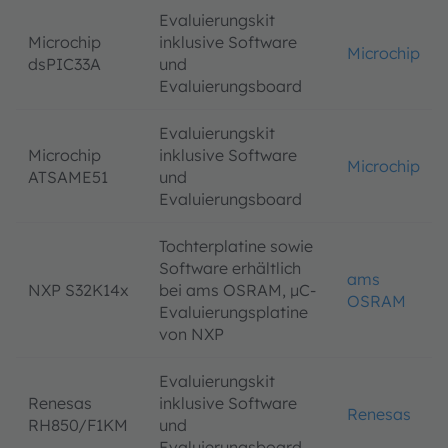
Evaluierungskit
Microchip
inklusive Software
Microchip
dsPIC33A
und
Evaluierungsboard
Evaluierungskit
Microchip
inklusive Software
Microchip
ATSAME51
und
Evaluierungsboard
Tochterplatine sowie
Software erhältlich
ams
NXP S32K14x
bei ams OSRAM, µC-
OSRAM
Evaluierungsplatine
von NXP
Evaluierungskit
Renesas
inklusive Software
Renesas
RH850/F1KM
und
Evaluierungsboard