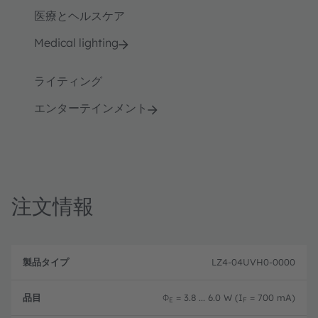
医療とヘルスケア
Medical lighting
ライティング
エンターテインメント
注文情報
製
注
品
文
LZ4-04UVH0-0000
品
タ
コ
目
イ
ー
プ
ド
Φ
= 3.8 ... 6.0 W (I
= 700 mA)
E
F