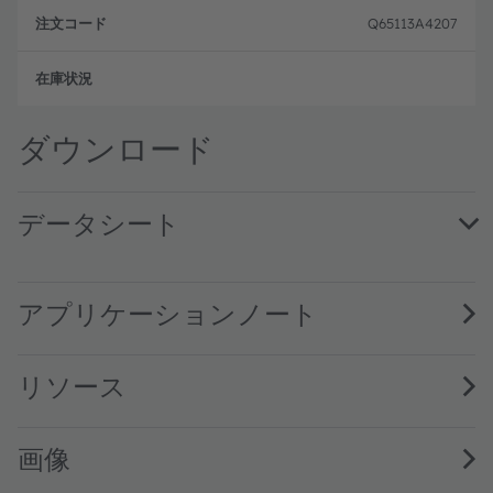
Q65113A4207
フル
ダウンロード
データシート
LZ4-04UVH0 · Datasheet · PDF · en_US
アプリケーションノート
リソース
画像