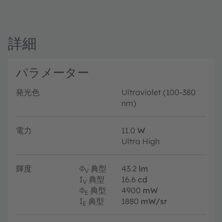
詳細
パラメーター
発光色
Ultraviolet (100-380
nm)
電力
11.0
W
Ultra High
輝度
Φ
典型
43.2
lm
V
I
典型
16.6
cd
V
Φ
典型
4900
mW
E
I
典型
1880
mW/sr
E