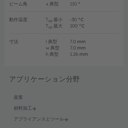
ビーム角
∢
典型
110
°
動作温度
T
最小
-30
°C
op
T
最大
100
°C
op
寸法
l
典型
7.0
mm
w
典型
7.0
mm
h
典型
1.26
mm
アプリケーション分野
産業
材料加工
アプライアンスとツール