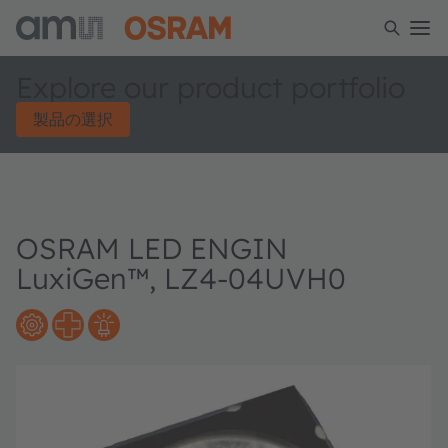
Explore our product portfolio
製品の選択
OSRAM LED ENGIN
LuxiGen™, LZ4-04UVH0