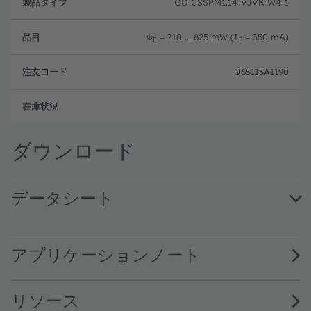
GD CSSPM1.14-VJVK-W4-1
Φ
= 710 ... 825 mW (I
= 350 mA)
E
F
Q65113A1190
フル
ダウンロード
データシート
GD CSSPM1.14 · Datasheet · PDF · en_US
アプリケーションノート
リソース