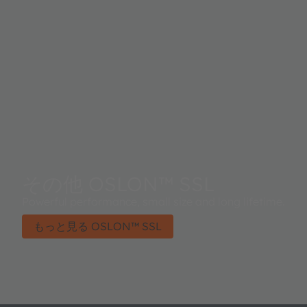
その他 OSLON™ SSL
Powerful performance, small size and long lifetime.
もっと見る OSLON™ SSL