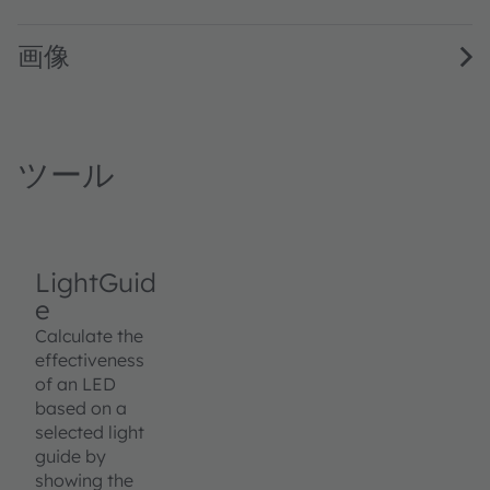
画像
ツール
LightGuid
e
Calculate the
effectiveness
of an LED
based on a
selected light
guide by
showing the