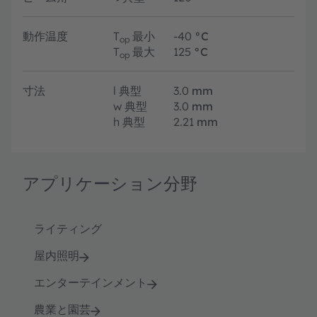
動作温度
T
最小
-40
°C
op
T
最大
125
°C
op
寸法
l
典型
3.0
mm
w
典型
3.0
mm
h
典型
2.21
mm
アプリケーション分野
ライティング
屋内照明
エンターテインメント
農業と園芸