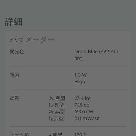
詳細
パラメーター
発光色
Deep Blue (439-461
nm)
電力
1.0
W
High
輝度
Φ
典型
23.4
lm
V
I
典型
7.18
cd
V
Φ
典型
690
mW
E
I
典型
211
mW/sr
E
ビーム角
∢
典型
120
°