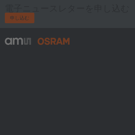
電子ニュースレターを申し込む
申し込む
ams-OSRAM AG
Tobelbader Straße 30
8141 Premstaetten
Austria
電話:
+43 3136 500-0
ams OSRAMについて
ニュースルーム
投資家情報