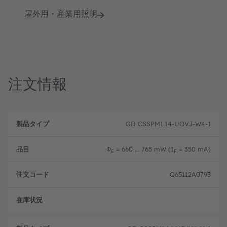
屋外用・産業用照明
注文情報
製
注
品
文
GD CSSPM1.14-UOVJ-W4-1
品
タ
コ
目
イ
ー
プ
ド
Φ
= 660 ... 765 mW (I
= 350 mA)
E
F
Q65112A0793
フル