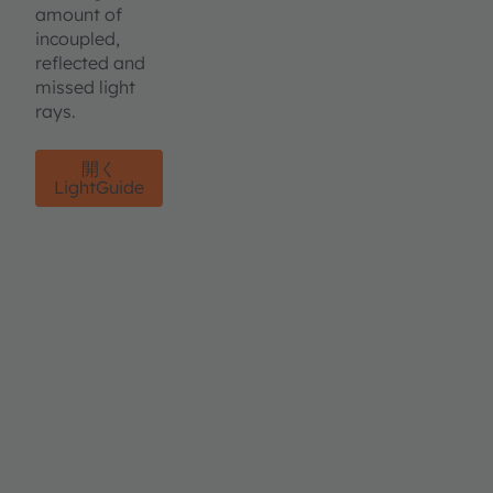
amount of
incoupled,
reflected and
missed light
rays.
開く
LightGuide