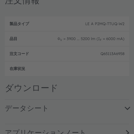
注文情報
製
注
品
文
LE A P2MQ-TTUQ-W2
品
タ
コ
目
イ
ー
プ
ド
Φ
= 3900 ... 5200 lm (I
= 6000 mA)
V
F
Q65113A6958
フル
ダウンロード
データシート
LE A P2MQ · Datasheet · PDF · en_US
アプリケーションノート