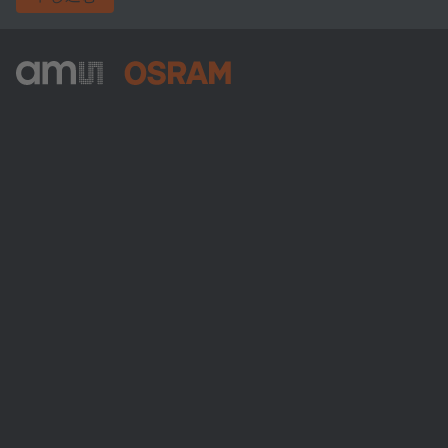
ams-OSRAM AG
Tobelbader Straße 30
8141 Premstaetten
Austria
電話:
+43 3136 500-0
ams OSRAMについて
ニュースルーム
投資家情報
サステナビリティ
拠点と代理店
採用情報