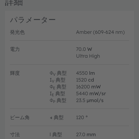
詳細
パラメーター
発光色
Amber (609-624 nm)
電力
70.0
W
Ultra High
輝度
Φ
典型
4550
lm
V
I
典型
1520
cd
V
Φ
典型
16200
mW
E
I
典型
5440
mW/sr
E
Φ
典型
23.5
µmol/s
P
ビーム角
∢
典型
120
°
寸法
l
典型
27.0
mm