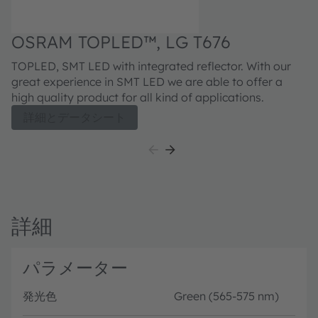
O
OSRAM TOPLED™, LG T676
D
T
TOPLED, SMT LED with integrated reflector. With our
ケ
great experience in SMT LED we are able to offer a
を
high quality product for all kind of applications.
て
詳細とデータシート
ン
性
E
詳細
パラメーター
発光色
Green (565-575 nm)