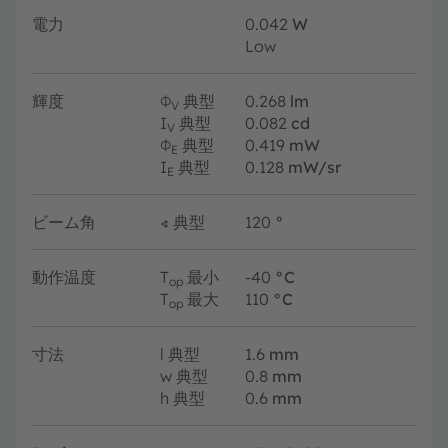
電力
0.042
W
Low
輝度
Φ
典型
0.268
lm
V
I
典型
0.082
cd
V
Φ
典型
0.419
mW
E
I
典型
0.128
mW/sr
E
ビーム角
∢
典型
120
°
動作温度
T
最小
-40
°C
op
T
最大
110
°C
op
寸法
l
典型
1.6
mm
w
典型
0.8
mm
h
典型
0.6
mm