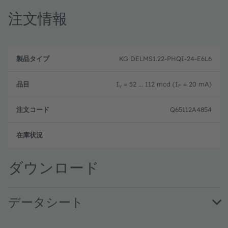
注文情報
製
注
品
文
KG DELMS1.22-PHQI-24-E6L6
品
タ
コ
目
イ
ー
プ
ド
I
= 52 ... 112 mcd (I
= 20 mA)
v
F
Q65112A4854
注文
ダウンロード
データシート
KG DELMS1.22 · Datasheet · PDF · en_US