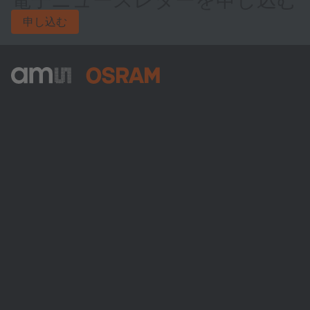
申し込む
ams-OSRAM AG
Tobelbader Straße 30
8141 Premstaetten
Austria
電話:
+43 3136 500-0
ams OSRAMについて
ニュースルーム
投資家情報
サステナビリティ