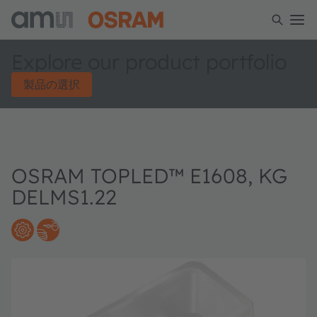
Explore our product portfolio
製品の選択
OSRAM TOPLED™ E1608, KG
DELMS1.22