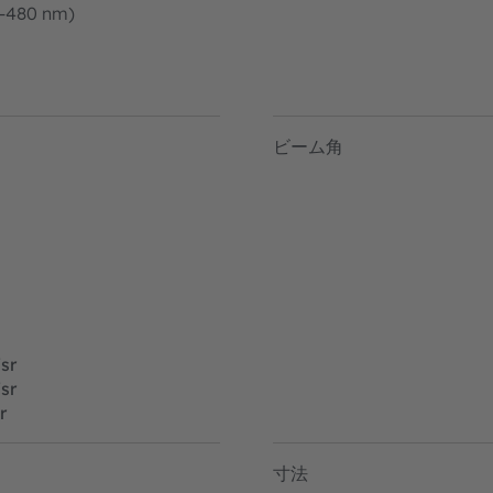
0-480 nm)
ビーム角
sr
sr
r
寸法