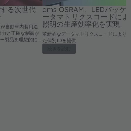
する次世代
ams OSRAM、LEDパ
ン
ータマトリクスコードによ
照明の生産効率化を実現
RAMが自動車内装用途
光出力と正確な制御が
革新的なデータマトリクスコードにより各
リー製品を理想的に補
た個別IDを提供
続きを読む