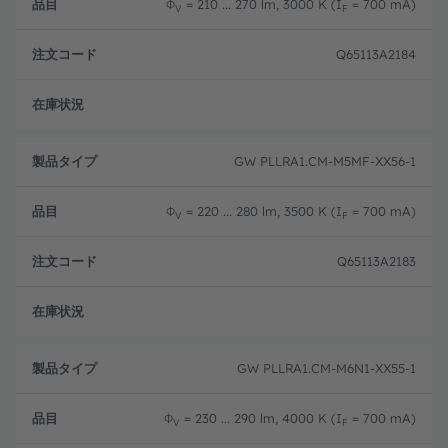
Φ
= 210 ... 270 lm, 3000 K (I
= 700 mA)
V
F
Q65113A2184
新設
GW PLLRA1.CM-M5MF-XX56-1
Φ
= 220 ... 280 lm, 3500 K (I
= 700 mA)
V
F
Q65113A2183
新設
GW PLLRA1.CM-M6N1-XX55-1
Φ
= 230 ... 290 lm, 4000 K (I
= 700 mA)
V
F