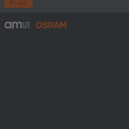
申し込む
ams-OSRAM AG
Tobelbader Straße 30
8141 Premstaetten
Austria
電話:
+43 3136 500-0
ams OSRAMについて
ニュースルーム
投資家情報
サステナビリティ
拠点と代理店