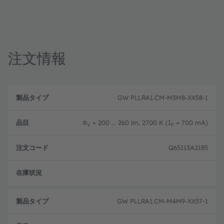
注文情報
製
注
品
文
GW PLLRA1.CM-M3M8-XX58-1
品
タ
コ
目
イ
ー
プ
ド
Φ
= 200 ... 260 lm, 2700 K (I
= 700 mA)
V
F
Q65113A2185
新設
GW PLLRA1.CM-M4M9-XX57-1