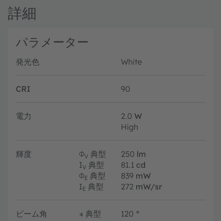
詳細
パラメーター
発光色
White
CRI
90
電力
2.0
W
High
輝度
Φ
典型
250
lm
V
I
典型
81.1
cd
V
Φ
典型
839
mW
E
I
典型
272
mW/sr
E
ビーム角
∢
典型
120
°