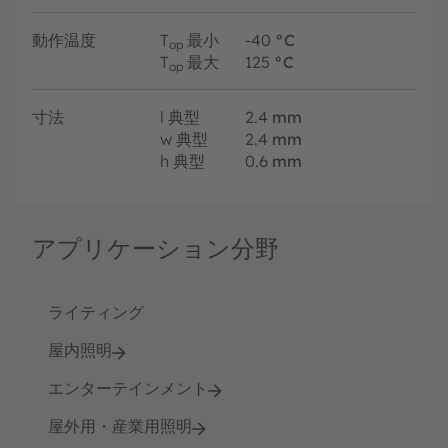
動作温度
T
最小
-40
°C
op
T
最大
125
°C
op
寸法
l
典型
2.4
mm
w
典型
2.4
mm
h
典型
0.6
mm
アプリケーション分野
ライティング
屋内照明
エンターテインメント
屋外用・産業用照明