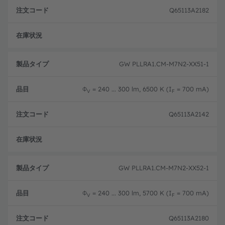
Q65113A2182
新設
GW PLLRA1.CM-M7N2-XX51-1
Φ
= 240 ... 300 lm, 6500 K (I
= 700 mA)
V
F
Q65113A2142
新設
GW PLLRA1.CM-M7N2-XX52-1
Φ
= 240 ... 300 lm, 5700 K (I
= 700 mA)
V
F
Q65113A2180