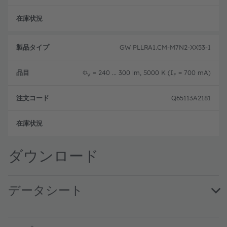
新設
GW PLLRA1.CM-M7N2-XX53-1
Φ
= 240 ... 300 lm, 5000 K (I
= 700 mA)
V
F
Q65113A2181
新設
ダウンロード
データシート
GW PLLRA1.CM · Datasheet · PDF · en_US