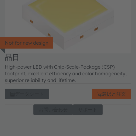
Not for new design
品目
High-power LED with Chip-Scale-Package (CSP)
footprint, excellent efficiency and color homogeneity,
superior reliability and lifetime.
データシート
選択と注文
お問い合わせ
サポート