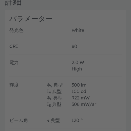
詳細
パラメーター
発光色
White
CRI
80
電力
2.0
W
High
輝度
Φ
典型
300
lm
V
I
典型
100
cd
V
Φ
典型
922
mW
E
I
典型
308
mW/sr
E
ビーム角
∢
典型
120
°