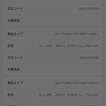
Q65113A3983
フル
GW PUSRA1.EM-N2N7-XX52-1
Φ
= 290 ... 350 lm, 5700 K (I
= 700 mA)
V
F
Q65113A3981
フル
GW PUSRA1.EM-N2N7-XX53-1
Φ
= 290 ... 350 lm, 5000 K (I
= 700 mA)
V
F