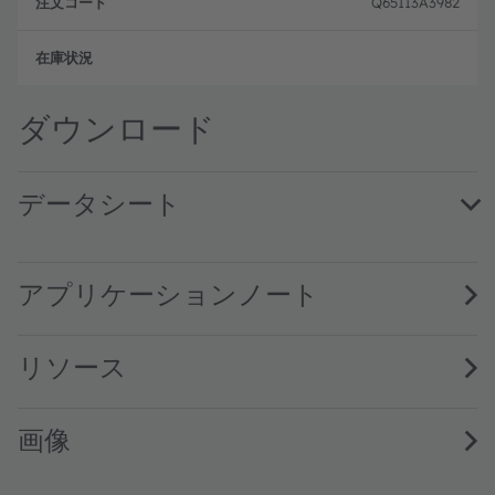
Q65113A3982
フル
ダウンロード
データシート
GW PUSRA1.EM · Datasheet · PDF · en_US
アプリケーションノート
リソース
画像