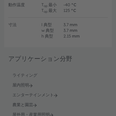
動作温度
T
最小
-40
°C
op
T
最大
125
°C
op
寸法
l
典型
3.7
mm
w
典型
3.7
mm
h
典型
2.15
mm
アプリケーション分野
ライティング
屋内照明
エンターテインメント
農業と園芸
屋外用・産業用照明