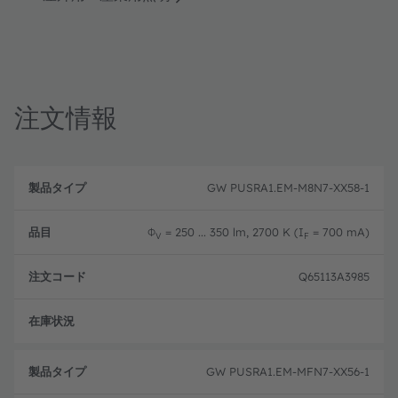
注文情報
製
注
品
文
GW PUSRA1.EM-M8N7-XX58-1
品
タ
コ
目
イ
ー
プ
ド
Φ
= 250 ... 350 lm, 2700 K (I
= 700 mA)
V
F
Q65113A3985
フル
GW PUSRA1.EM-MFN7-XX56-1