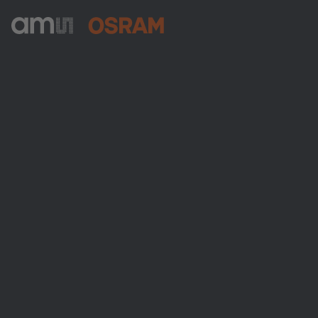
ams-OSRAM AG
Tobelbader Straße 30
8141 Premstaetten
Austria
電話:
+43 3136 500-0
ams OSRAMについて
ニュースルーム
投資家情報
サステナビリティ
拠点と代理店
採用情報
アクセシビリティ