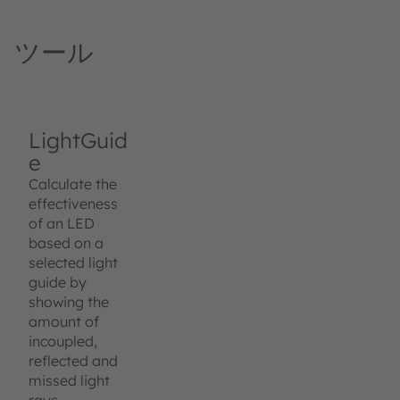
ツール
LightGuid
e
Calculate the
effectiveness
of an LED
based on a
selected light
guide by
showing the
amount of
incoupled,
reflected and
missed light