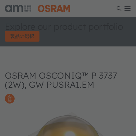
Explore our product portfolio
製品の選択
OSRAM OSCONIQ™ P 3737
(2W), GW PUSRA1.EM