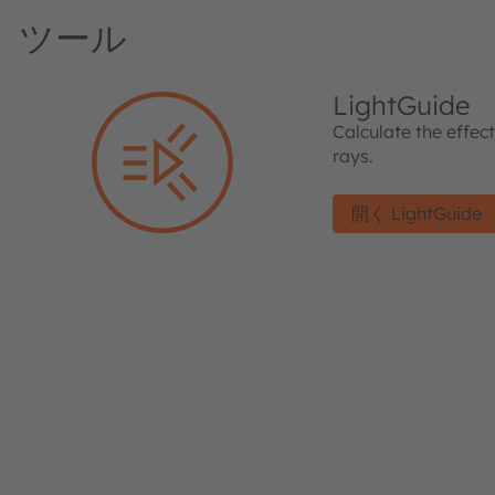
ツール
LightGuide
Calculate the effec
rays.
開く LightGuide