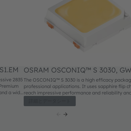
S1.EM
OSRAM OSCONIQ™ S 3030, G
QSLMS2.EM
essive 2835
The OSCONIQ™ S 3030 is a high efficacy packag
C Premium
professional applications. It uses sapphire flip c
and a wide
reach impressive performance and reliability an
standard form factor to enable drop-in replacem
詳細とデータシート
SCONIQ™ E
m level.