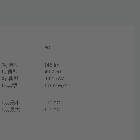
80
Φ
典型
148
lm
V
I
典型
49.7
cd
V
Φ
典型
447
mW
E
I
典型
151
mW/sr
E
T
最小
-40
°C
op
T
最大
105
°C
op