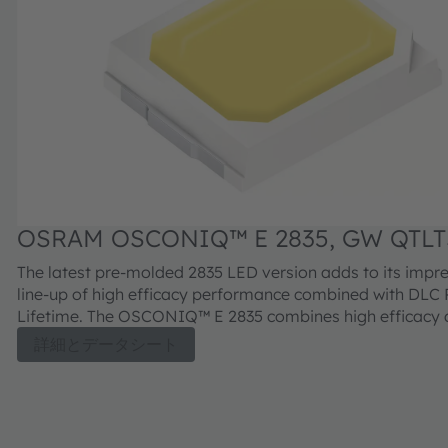
OSRAM OSCONIQ™ E 2835, GW QTLT
The latest pre-molded 2835 LED version adds to its impr
line-up of high efficacy performance combined with DL
Lifetime. The OSCONIQ™ E 2835 combines high efficacy 
beam angle into a compact format (2.8 mm x 3.5 mm). This is key
詳細とデータシート
to homogeneous illumination applications where the O
2835 never fails to impress with its performance on syste