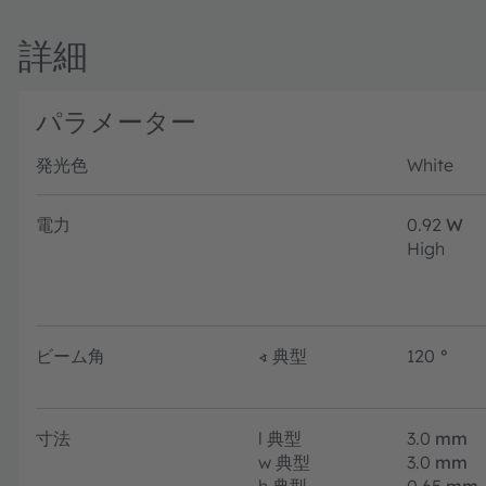
詳細
パラメーター
発光色
White
電力
0.92
W
High
ビーム角
∢
典型
120
°
寸法
l
典型
3.0
mm
w
典型
3.0
mm
h
典型
0.65
mm