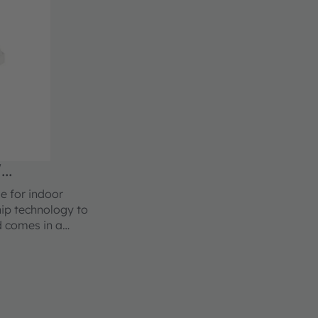
W
e for indoor
hip technology to
d comes in a
ents.