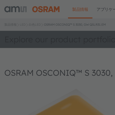
製品情報
アプリケ
製品情報
LED
白色LED
OSRAM OSCONIQ™ S 3030, GW QSLR31.EM
Explore our product portfoli
OSRAM OSCONIQ™ S 3030,