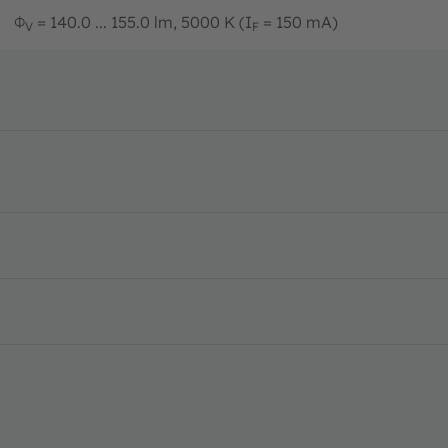
Φ
= 140.0 ... 155.0 lm, 5000 K (I
= 150 mA)
V
F